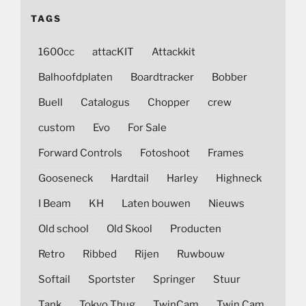
TAGS
1600cc
attacKIT
Attackkit
Balhoofdplaten
Boardtracker
Bobber
Buell
Catalogus
Chopper
crew
custom
Evo
For Sale
Forward Controls
Fotoshoot
Frames
Gooseneck
Hardtail
Harley
Highneck
I Beam
KH
Laten bouwen
Nieuws
Old school
Old Skool
Producten
Retro
Ribbed
Rijen
Ruwbouw
Softail
Sportster
Springer
Stuur
Tank
Tokyo Thug
TwinCam
Twin Cam