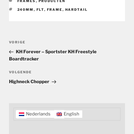
CATEGORIEËN
FRAMES
,
PRODUCTEN
TAGS
240MM
,
FLT
,
FRAME
,
HARDTAIL
Bericht
Vorig
VORIGE
navigatie
bericht
KH Forever – Sportster KH Freestyle
Boardtracker
Volgend
VOLGENDE
bericht
Highneck Chopper
Nederlands
English