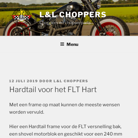
Ga
naar
L&L CHOPPERS
de
Choppers en chopperparts
inhoud
Menu
GEPLAATST
12 JULI 2019
DOOR
L&L CHOPPERS
OP
Hardtail voor het FLT Hart
Met een frame op maat kunnen de meeste wensen
worden vervuld.
Hier een Hardtail frame voor de FLT versnelling bak,
een shovel motorblok en geschikt voor een 240 mm