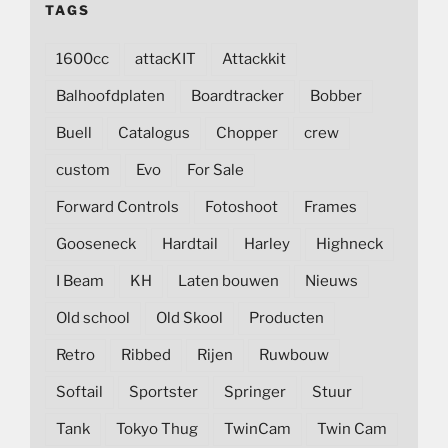
TAGS
1600cc
attacKIT
Attackkit
Balhoofdplaten
Boardtracker
Bobber
Buell
Catalogus
Chopper
crew
custom
Evo
For Sale
Forward Controls
Fotoshoot
Frames
Gooseneck
Hardtail
Harley
Highneck
I Beam
KH
Laten bouwen
Nieuws
Old school
Old Skool
Producten
Retro
Ribbed
Rijen
Ruwbouw
Softail
Sportster
Springer
Stuur
Tank
Tokyo Thug
TwinCam
Twin Cam