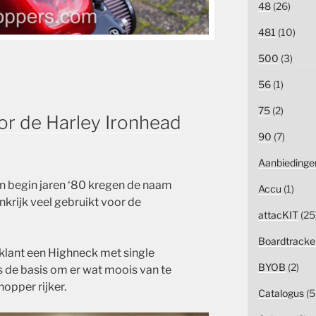
48
(26)
481
(10)
500
(3)
56
(1)
75
(2)
or de Harley Ironhead
90
(7)
Aanbiedinge
 en begin jaren ‘80 kregen de naam
Accu
(1)
nkrijk veel gebruikt voor de
attacKIT
(25
Boardtracke
klant een Highneck met single
BYOB
(2)
s de basis om er wat moois van te
hopper rijker.
Catalogus
(5