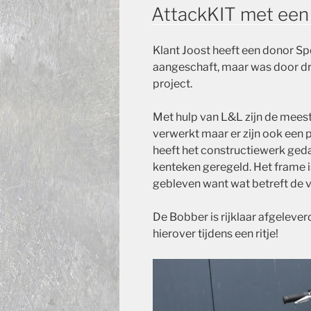
OP
AttackKIT met een
Klant Joost heeft een donor Sp
aangeschaft, maar was door dru
project.
Met hulp van L&L zijn de mees
verwerkt maar er zijn ook een
heeft het constructiewerk geda
kenteken geregeld. Het frame 
gebleven want wat betreft de ve
De Bobber is rijklaar afgelever
hierover tijdens een ritje!