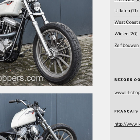
Uitlaten
(11)
West Coast s
Wielen
(20)
Zelf bouwen
BEZOEK O
www.l-l-chop
FRANÇAIS
http://www.l-