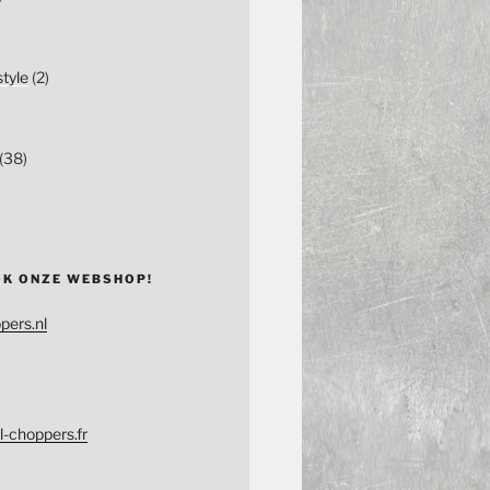
tyle
(2)
(38)
OK ONZE WEBSHOP!
pers.nl
l-choppers.fr