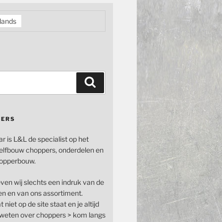
lands
Zoeken
PERS
ar is L&L de specialist op het
elfbouw choppers, onderdelen en
opperbouw.
even wij slechts een indruk van de
n en van ons assortiment.
 niet op de site staat en je altijd
n weten over choppers > kom langs