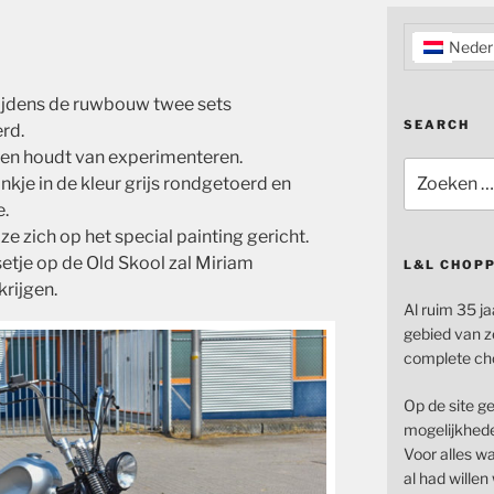
Neder
ijdens de ruwbouw twee sets
SEARCH
rd.
k en houdt van experimenteren.
Zoeken
ankje in de kleur grijs rondgetoerd en
naar:
e.
ze zich op het special painting gericht.
setje op de Old Skool zal Miriam
L&L CHOP
krijgen.
Al ruim 35 ja
gebied van z
complete ch
Op de site g
mogelijkhede
Voor alles wat
al had wille