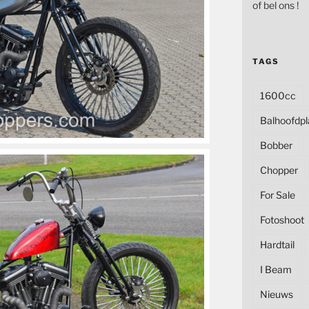
of bel ons !
TAGS
1600cc
Balhoofdpl
Bobber
Chopper
For Sale
Fotoshoot
Hardtail
I Beam
Nieuws