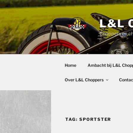
Ga
naar
de
L&L 
inhoud
Choppers en c
Home
Ambacht bij L&L Chop
Over L&L Choppers
Contac
TAG:
SPORTSTER