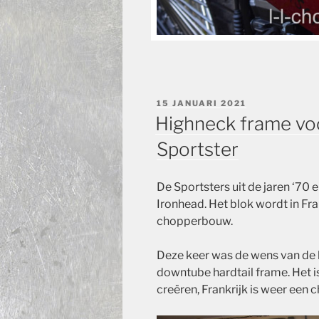
GEPLAATST
15 JANUARI 2021
OP
Highneck frame vo
Sportster
De Sportsters uit de jaren ‘70
Ironhead. Het blok wordt in Fra
chopperbouw.
Deze keer was de wens van de 
downtube hardtail frame. Het i
creëren, Frankrijk is weer een c