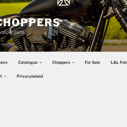
CHOPPERS
hopperparts
pers
Catalogus
Choppers
For Sale
L&L Foto
t
Privacybeleid