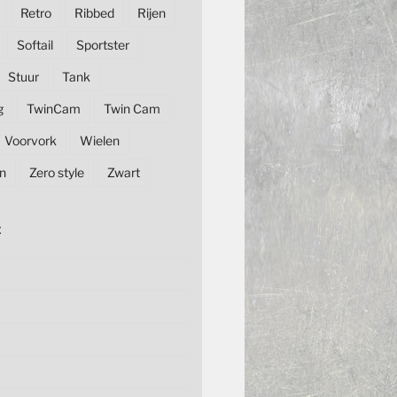
Retro
Ribbed
Rijen
Softail
Sportster
Stuur
Tank
g
TwinCam
Twin Cam
Voorvork
Wielen
n
Zero style
Zwart
E