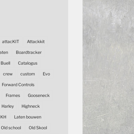
attacKIT
Attackkit
aten
Boardtracker
Buell
Catalogus
crew
custom
Evo
Forward Controls
Frames
Gooseneck
Harley
Highneck
KH
Laten bouwen
Old school
Old Skool