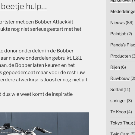
Make over
(7
 beetje hulp…
Mededeling
ortster met een Bobber Attackkit
Nieuws
(89)
kte nog niet serieus gestart met het
Paintjob
(2)
Panda's Pla
te donor onderdelen in de Bobber
Producten
(3
 paar nieuwe onderdelen gebruikt. L&L
an, de Bobber laten keuren en het
Rijen
(6)
is gepoedercoat maar voor de rest ruw
Ruwbouw
(2
rdere afwerking is Joost er nog niet uit.
Softail
(11)
d dus wie weet komt de inspiratie
springer
(3)
Te Koop
(4)
Tokyo Thug
(
Twin Cam
(5