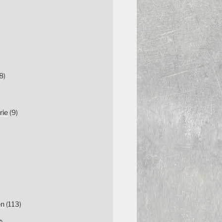
8)
rie
(9)
en
(113)