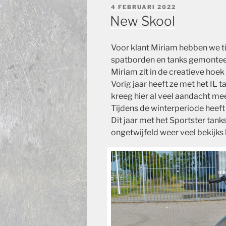
GEPLAATST
4 FEBRUARI 2022
OP
New Skool
Voor klant Miriam hebben we t
spatborden en tanks gemontee
Miriam zit in de creatieve hoe
Vorig jaar heeft ze met het IL t
kreeg hier al veel aandacht me
Tijdens de winterperiode heeft 
Dit jaar met het Sportster tank
ongetwijfeld weer veel bekijks 