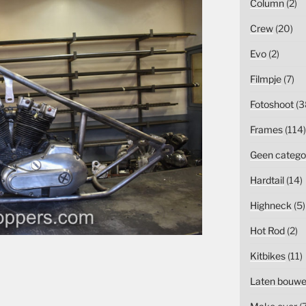
Column
(2)
Crew
(20)
Evo
(2)
Filmpje
(7)
Fotoshoot
(3
Frames
(114)
Geen catego
Hardtail
(14)
Highneck
(5)
Hot Rod
(2)
Kitbikes
(11)
Laten bouw