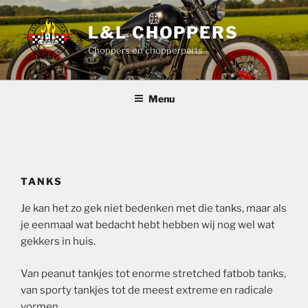
Ga
naar
L&L CHOPPERS
de
Choppers en chopperparts
inhoud
Menu
TANKS
Je kan het zo gek niet bedenken met die tanks, maar als
je eenmaal wat bedacht hebt hebben wij nog wel wat
gekkers in huis.
Van peanut tankjes tot enorme stretched fatbob tanks,
van sporty tankjes tot de meest extreme en radicale
vormen.