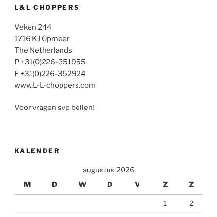
L&L CHOPPERS
Veken 244
1716 KJ Opmeer
The Netherlands
P +31(0)226-351955
F +31(0)226-352924
www.L-L-choppers.com
Voor vragen svp bellen!
KALENDER
augustus 2026
M
D
W
D
V
Z
Z
1
2