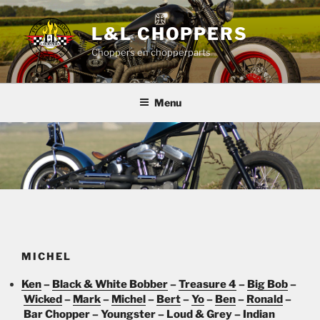
Ga
naar
L&L CHOPPERS
de
Choppers en chopperparts
inhoud
Menu
MICHEL
Ken
–
Black & White Bobber
–
Treasure 4
–
Big Bob
–
Wicked
–
Mark
–
Michel
–
Bert
–
Yo
–
Ben
–
Ronald
–
Bar Chopper
–
Youngster
–
Loud & Grey
–
Indian