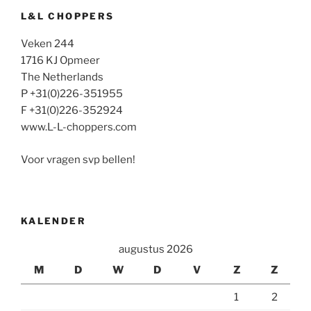
L&L CHOPPERS
Veken 244
1716 KJ Opmeer
The Netherlands
P +31(0)226-351955
F +31(0)226-352924
www.L-L-choppers.com
Voor vragen svp bellen!
KALENDER
augustus 2026
M
D
W
D
V
Z
Z
1
2