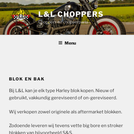
Ga
naar
L&L CHOPPERS
de
Choppers en chopperparts
inhoud
Menu
BLOK EN BAK
Bij L&L kan je elk type Harley blok kopen. Nieuw of
gebruikt, vakkundig gereviseerd of on-gereviseerd.
Wij verkopen zowel originele als aftermarket blokken.
Zodoende leveren wij tevens vette big bore en stroker
blokken van bijvoorbeeld S&S.