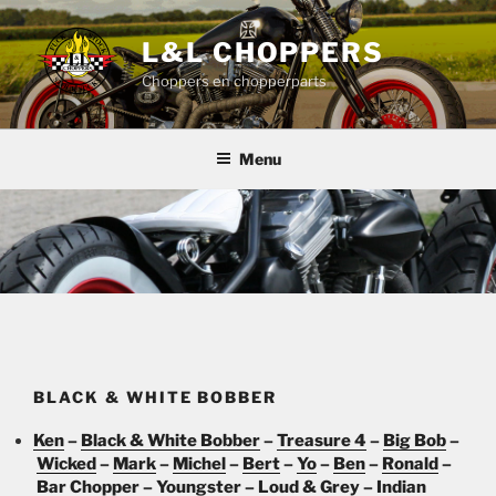
Ga
naar
L&L CHOPPERS
de
Choppers en chopperparts
inhoud
Menu
BLACK & WHITE BOBBER
Ken
–
Black & White Bobber
–
Treasure 4
–
Big Bob
–
Wicked
–
Mark
–
Michel
–
Bert
–
Yo
–
Ben
–
Ronald
–
Bar Chopper
–
Youngster
–
Loud & Grey
–
Indian