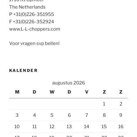
The Netherlands
P +31(0)226-351955
F +31(0)226-352924
www.L-L-choppers.com
Voor vragen svp bellen!
KALENDER
augustus 2026
M
D
W
D
V
Z
Z
1
2
3
4
5
6
7
8
9
10
11
12
13
14
15
16