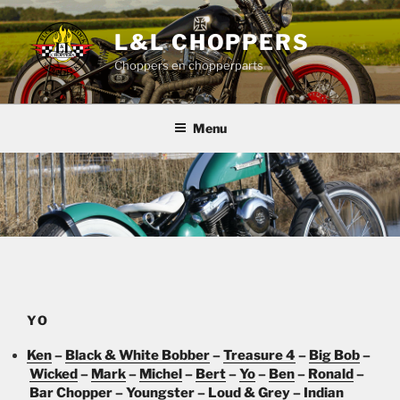
Ga
naar
L&L CHOPPERS
de
Choppers en chopperparts
inhoud
Menu
YO
Ken
–
Black & White Bobber
–
Treasure 4
–
Big Bob
–
Wicked
–
Mark
–
Michel
–
Bert
–
Yo
–
Ben
–
Ronald
–
Bar Chopper
–
Youngster
–
Loud & Grey
–
Indian