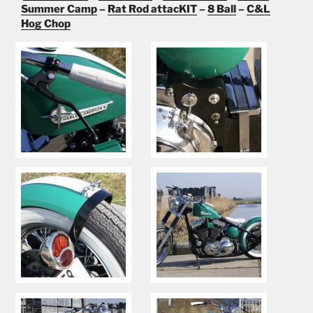
Summer Camp
–
Rat Rod attacKIT
–
8 Ball
–
C&L
Hog Chop