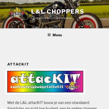
Ga
naar
L&L CHOPPERS
de
Choppers en chopperparts
inhoud
Menu
ATTACKIT
Met de L&L attacKIT bouw je van een standaard
Sportster, en echt low budget, een te gekke chopper,