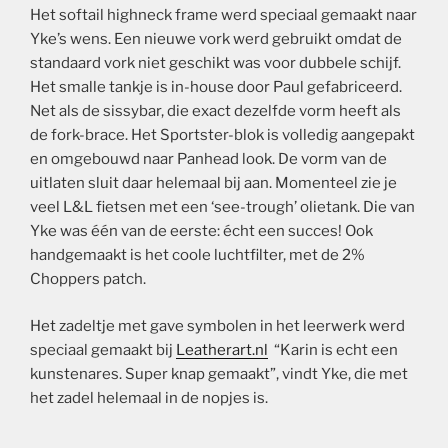
Het softail highneck frame werd speciaal gemaakt naar
Yke’s wens. Een nieuwe vork werd gebruikt omdat de
standaard vork niet geschikt was voor dubbele schijf.
Het smalle tankje is in-house door Paul gefabriceerd.
Net als de sissybar, die exact dezelfde vorm heeft als
de fork-brace. Het Sportster-blok is volledig aangepakt
en omgebouwd naar Panhead look. De vorm van de
uitlaten sluit daar helemaal bij aan. Momenteel zie je
veel L&L fietsen met een ‘see-trough’ olietank. Die van
Yke was één van de eerste: écht een succes! Ook
handgemaakt is het coole luchtfilter, met de 2%
Choppers patch.
Het zadeltje met gave symbolen in het leerwerk werd
speciaal gemaakt bij
Leatherart.nl
“Karin is echt een
kunstenares. Super knap gemaakt”, vindt Yke, die met
het zadel helemaal in de nopjes is.