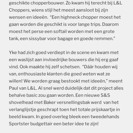
geschikte chopperbouwer. Zo kwam hij terecht bij L&L
Choppers, wiens stijl het meest aansloot bij zijn
wensen en ideeën. “Een highneck chopper moest het
gaan worden die geschikt is voor lange trips. Daarom
moest het perse een softail worden met een grote
tank, een sissybar voor bagage en goede remmen.”
Yke had zich goed verdiept in de scene en kwam met
een waslijst aan invloedrijke bouwers die hij erg gaaf
vind. Ook maakte hij zelf schetsen. “Dáár houden wij
van, enthousiaste klanten die goed weten wat ze
willen! We worden graag bestookt met ideeën,” meent
Paul van L&L. Al snel werd duidelijk dat dit project alles
behalve basic zou gaan worden. Een nieuwe S&S
shovelhead met Baker versnellingsbak werd van het
verlanglijstje geschrapt toen het totale prijskaartje in
beeld kwam. In goed overleg bleek een tweedehands
Sportster budgettair een beter idee te zijn!