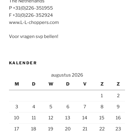
The Netherlands
P +31(0)226-351955
F +31(0)226-352924
www.L-L-choppers.com
Voor vragen svp bellen!
KALENDER
augustus 2026
M
D
W
D
V
Z
Z
1
2
3
4
5
6
7
8
9
10
11
12
13
14
15
16
17
18
19
20
21
22
23