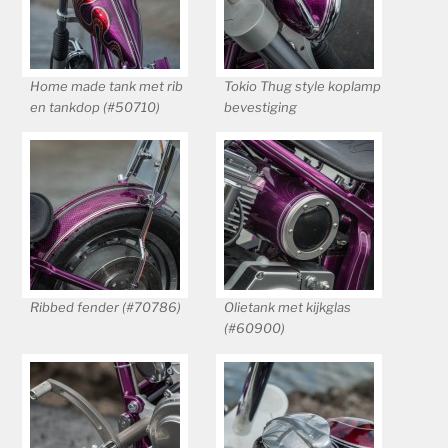
Home made tank met rib
Tokio Thug style koplamp
en tankdop (#50710)
bevestiging
Ribbed fender (#70786)
Olietank met kijkglas
(#60900)