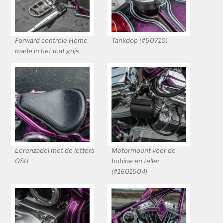
Forward controle Home
Tankdop (#50710)
made in het mat grijs
Lerenzadel met de letters
Motormount voor de
OSU
bobine en teller
(#1601504)