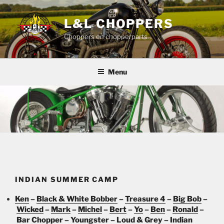
Ga
naar
L&L CHOPPERS
de
Choppers en chopperparts
inhoud
Menu
INDIAN SUMMER CAMP
Ken
–
Black & White Bobber
–
Treasure 4
–
Big Bob
–
Wicked
–
Mark
–
Michel
–
Bert
–
Yo
–
Ben
–
Ronald
–
Bar Chopper
–
Youngster
–
Loud & Grey
–
Indian