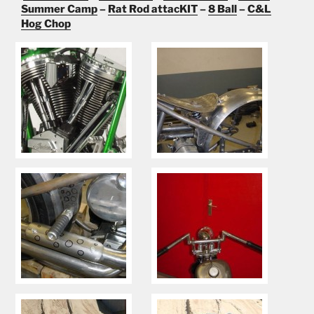
Summer Camp
–
Rat Rod attacKIT
–
8 Ball
–
C&L
Hog Chop