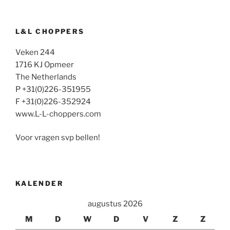
L&L CHOPPERS
Veken 244
1716 KJ Opmeer
The Netherlands
P +31(0)226-351955
F +31(0)226-352924
www.L-L-choppers.com
Voor vragen svp bellen!
KALENDER
augustus 2026
M
D
W
D
V
Z
Z