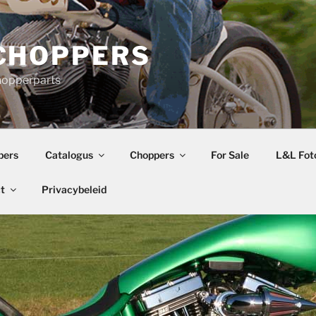
CHOPPERS
hopperparts
pers
Catalogus
Choppers
For Sale
L&L Foto
t
Privacybeleid