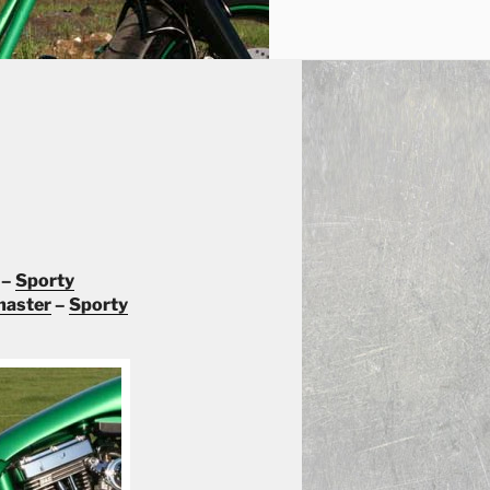
–
Sporty
master
–
Sporty