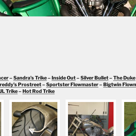
cer
–
Sandra’s Trike
–
Inside Out
–
Silver Bullet
–
The Duke
reddy’s Prostreet
–
Sportster Flowmaster
–
Bigtwin Flow
JL Trike
–
Hot Rod Trike