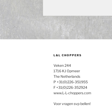
L&L CHOPPERS
Veken 244
1716 KJ Opmeer
The Netherlands
P +31(0)226-351955
F +31(0)226-352924
www.L-L-choppers.com
Voor vragen svp bellen!