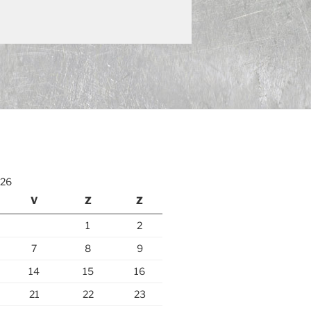
026
V
Z
Z
1
2
7
8
9
14
15
16
21
22
23