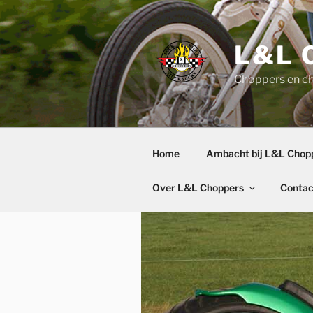
Ga
naar
de
L&L 
inhoud
Choppers en c
Home
Ambacht bij L&L Chop
Over L&L Choppers
Contac