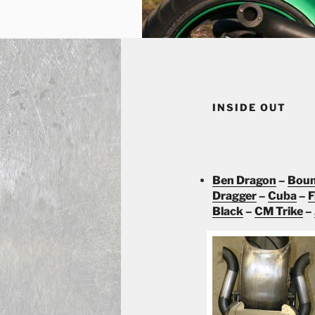
INSIDE OUT
Ben Dragon
–
Boun
Dragger
–
Cuba
–
F
Black
–
CM Trike
–