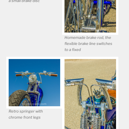
a small brake disc
Homemade brake rod, the
flexible brake line switches
to a fixed
Retro springer with
chrome front legs