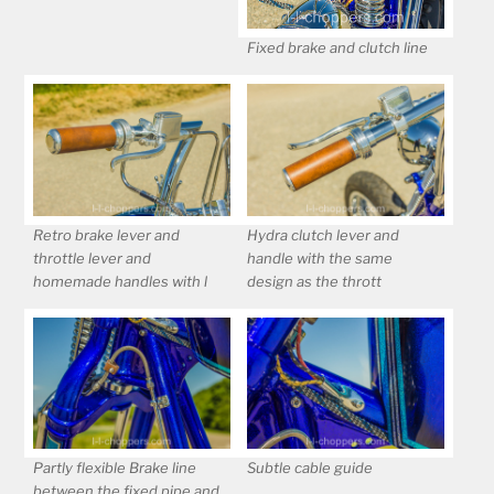
Fixed brake and clutch line
Retro brake lever and
Hydra clutch lever and
throttle lever and
handle with the same
homemade handles with l
design as the thrott
Partly flexible Brake line
Subtle cable guide
between the fixed pipe and