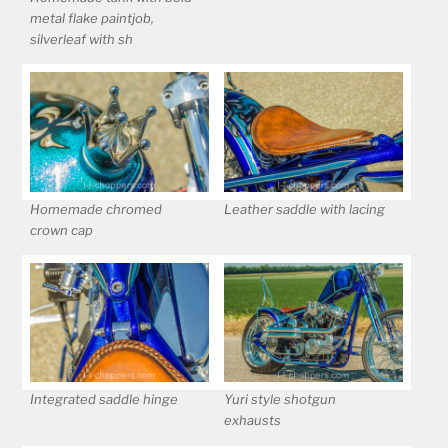
metal flake paintjob,
silverleaf with sh
Homemade chromed
Leather saddle with lacing
crown cap
Integrated saddle hinge
Yuri style shotgun
exhausts