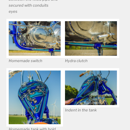
secured with conduits
eyes
Homemade switch
Hydra clutch
Indent in the tank
Homemade tank with bold