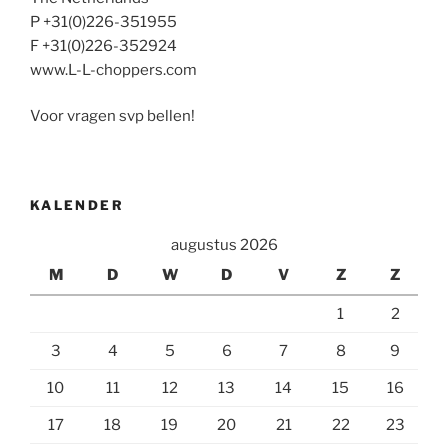
P +31(0)226-351955
F +31(0)226-352924
www.L-L-choppers.com
Voor vragen svp bellen!
KALENDER
augustus 2026
M
D
W
D
V
Z
Z
1
2
3
4
5
6
7
8
9
10
11
12
13
14
15
16
17
18
19
20
21
22
23