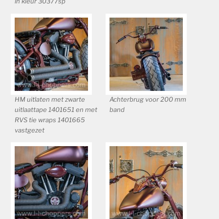
in kleur 30377sp
HM uitlaten met zwarte
Achterbrug voor 200 mm
uitlaattape 1401651 en met
band
RVS tie wraps 1401665
vastgezet