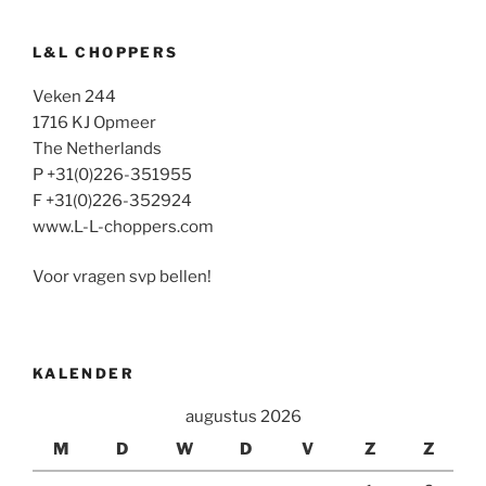
L&L CHOPPERS
Veken 244
1716 KJ Opmeer
The Netherlands
P +31(0)226-351955
F +31(0)226-352924
www.L-L-choppers.com
Voor vragen svp bellen!
KALENDER
augustus 2026
M
D
W
D
V
Z
Z