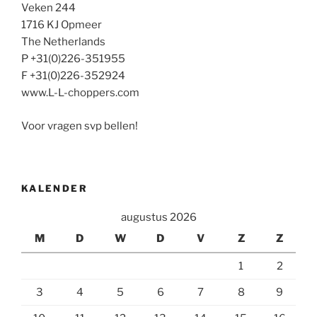
Veken 244
1716 KJ Opmeer
The Netherlands
P +31(0)226-351955
F +31(0)226-352924
www.L-L-choppers.com
Voor vragen svp bellen!
KALENDER
augustus 2026
M
D
W
D
V
Z
Z
1
2
3
4
5
6
7
8
9