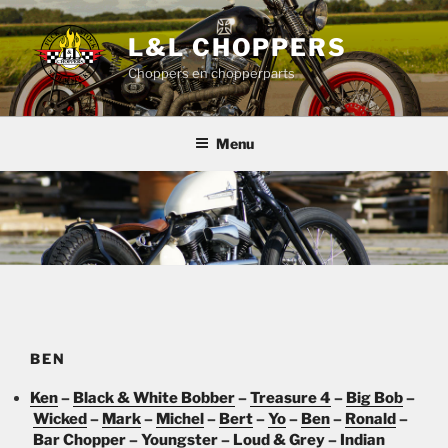
Ga
naar
L&L CHOPPERS
de
Choppers en chopperparts
inhoud
Menu
BEN
Ken
–
Black & White Bobber
–
Treasure 4
–
Big Bob
–
Wicked
–
Mark
–
Michel
–
Bert
–
Yo
–
Ben
–
Ronald
–
Bar Chopper
–
Youngster
–
Loud & Grey
–
Indian