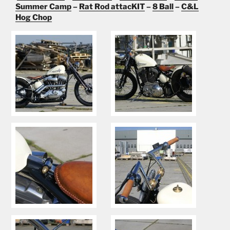
Summer Camp
–
Rat Rod attacKIT
–
8 Ball
–
C&L
Hog Chop