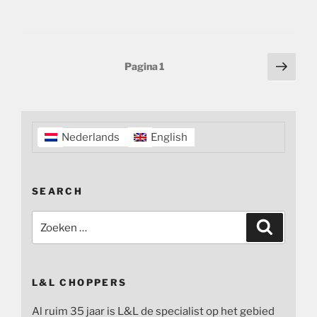
Berichten
Volg
Pagina
1
pagi
paginering
Nederlands
English
SEARCH
Zoeken
Zoeken
naar:
L&L CHOPPERS
Al ruim 35 jaar is L&L de specialist op het gebied