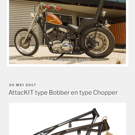
GEPLAATST
20 MEI 2017
OP
AttacKIT type Bobber en type Chopper