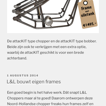
De attacKIT type chopper en de attacKIT type bobber.
Beide zijn ook te verkrijgen met een extra optie,
waarbij de attacKIT geschikt is voor een brede
achterband.
GEPLAATST
1 AUGUSTUS 2014
OP
L&L bouwt eigen frames
Een goed begin is het halve werk. Dát snapt L&L
Choppers maar al te goed! Daarom ontwerpen deze
Noord-Hollandse chopper freaks hun frames zelf en