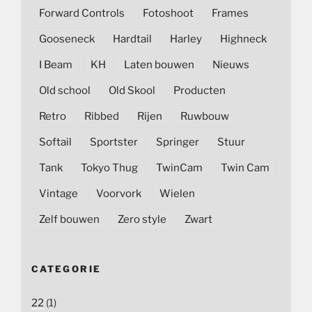
Forward Controls
Fotoshoot
Frames
Gooseneck
Hardtail
Harley
Highneck
I Beam
KH
Laten bouwen
Nieuws
Old school
Old Skool
Producten
Retro
Ribbed
Rijen
Ruwbouw
Softail
Sportster
Springer
Stuur
Tank
Tokyo Thug
TwinCam
Twin Cam
Vintage
Voorvork
Wielen
Zelf bouwen
Zero style
Zwart
CATEGORIE
22
(1)