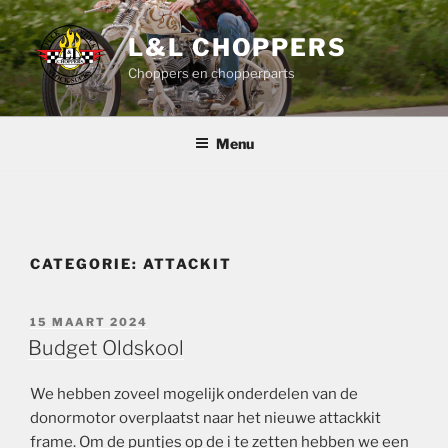
Ga
naar
L&L CHOPPERS
de
Choppers en chopperparts
inhoud
Menu
CATEGORIE:
ATTACKIT
GEPLAATST
15 MAART 2024
OP
Budget Oldskool
We hebben zoveel mogelijk onderdelen van de
donormotor overplaatst naar het nieuwe attackkit
frame. Om de puntjes op de i te zetten hebben we een