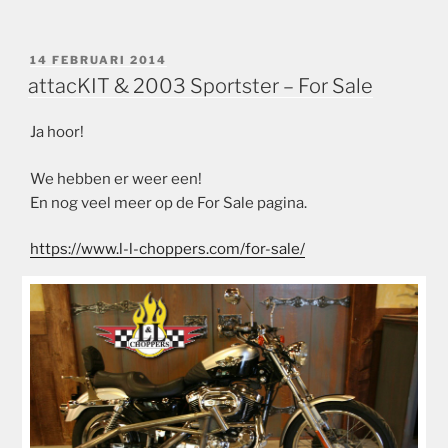
GEPLAATST
14 FEBRUARI 2014
OP
attacKIT & 2003 Sportster – For Sale
Ja hoor!
We hebben er weer een!
En nog veel meer op de For Sale pagina.
https://www.l-l-choppers.com/for-sale/