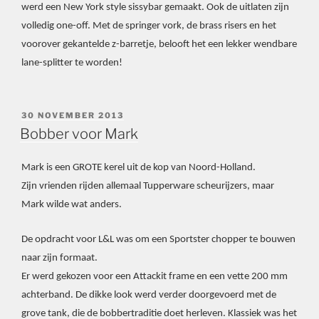
werd een New York style sissybar gemaakt. Ook de uitlaten zijn
volledig one-off. Met de springer vork, de brass risers en het
voorover gekantelde z-barretje, belooft het een lekker wendbare
lane-splitter te worden!
GEPLAATST
30 NOVEMBER 2013
OP
Bobber voor Mark
Mark is een GROTE kerel uit de kop van Noord-Holland.
Zijn vrienden rijden allemaal Tupperware scheurijzers, maar
Mark wilde wat anders.
De opdracht voor L&L was om een Sportster chopper te bouwen
naar zijn formaat.
Er werd gekozen voor een Attackit frame en een vette 200 mm
achterband. De dikke look werd verder doorgevoerd met de
grove tank, die de bobbertraditie doet herleven. Klassiek was het