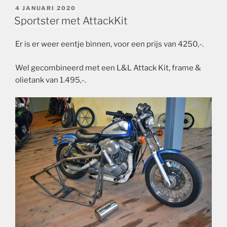
GEPLAATST
4 JANUARI 2020
OP
Sportster met AttackKit
Er is er weer eentje binnen, voor een prijs van 4250,-.
Wel gecombineerd met een L&L Attack Kit, frame &
olietank van 1.495,-.