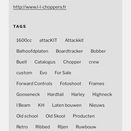
http://www.l-l-choppers.fr
TAGS
1600cc
attacKIT
Attackkit
Balhoofdplaten
Boardtracker
Bobber
Buell
Catalogus
Chopper
crew
custom
Evo
For Sale
Forward Controls
Fotoshoot
Frames
Gooseneck
Hardtail
Harley
Highneck
I Beam
KH
Laten bouwen
Nieuws
Old school
Old Skool
Producten
Retro
Ribbed
Rijen
Ruwbouw