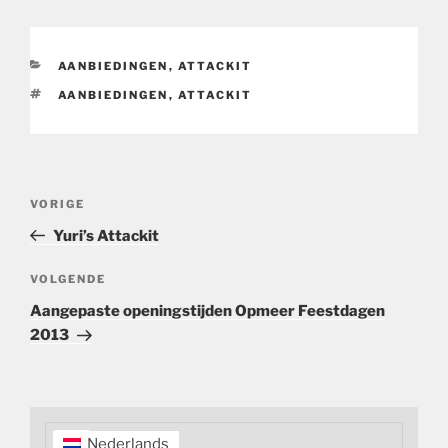
CATEGORIEËN
AANBIEDINGEN
,
ATTACKIT
TAGS
AANBIEDINGEN
,
ATTACKIT
Bericht
Vorig
VORIGE
navigatie
bericht
Yuri’s Attackit
Volgend
VOLGENDE
bericht
Aangepaste openingstijden Opmeer Feestdagen
2013
Nederlands