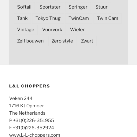
Softail
Sportster
Springer
Stuur
Tank
Tokyo Thug
TwinCam
Twin Cam
Vintage
Voorvork
Wielen
Zelf bouwen
Zero style
Zwart
L&L CHOPPERS
Veken 244
1716 KJ Opmeer
The Netherlands
P +31(0)226-351955
F +31(0)226-352924
www.L-L-choppers.com