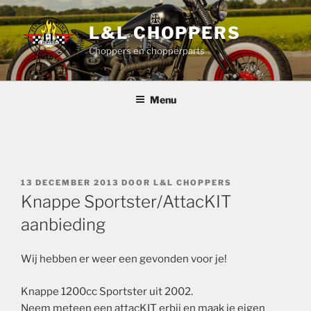
Ga
naar
L&L CHOPPERS
de
Choppers en chopperparts
inhoud
Menu
GEPLAATST
13 DECEMBER 2013
DOOR
L&L CHOPPERS
OP
Knappe Sportster/AttacKIT
aanbieding
Wij hebben er weer een gevonden voor je!
Knappe 1200cc Sportster uit 2002.
Neem meteen een attacKIT erbij en maak je eigen