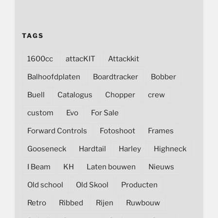
TAGS
1600cc
attacKIT
Attackkit
Balhoofdplaten
Boardtracker
Bobber
Buell
Catalogus
Chopper
crew
custom
Evo
For Sale
Forward Controls
Fotoshoot
Frames
Gooseneck
Hardtail
Harley
Highneck
I Beam
KH
Laten bouwen
Nieuws
Old school
Old Skool
Producten
Retro
Ribbed
Rijen
Ruwbouw