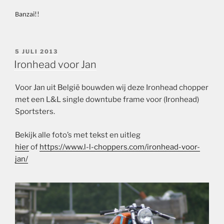
Banzai!!
GEPLAATST
5 JULI 2013
OP
Ironhead voor Jan
Voor Jan uit België bouwden wij deze Ironhead chopper
met een L&L single downtube frame voor (Ironhead)
Sportsters.
Bekijk alle foto’s met tekst en uitleg
hier
of
https://www.l-l-choppers.com/ironhead-voor-
jan/