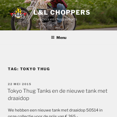
Ga
naar
L&L CHOPPERS
de
Choppers en chopperparts
inhoud
Menu
TAG:
TOKYO THUG
GEPLAATST
22 MEI 2015
OP
Tokyo Thug Tanks en de nieuwe tank met
draaidop
We hebben een nieuwe tank met draaidop 50514 in
onze collectie voor de prijs van € 265.-