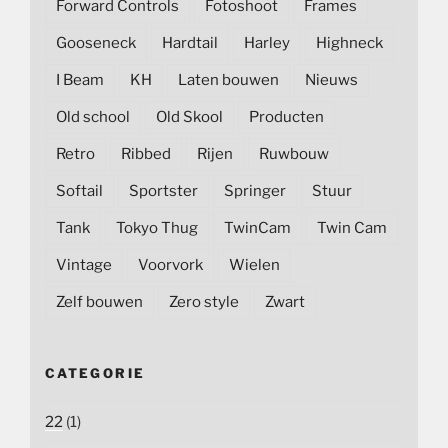
Forward Controls
Fotoshoot
Frames
Gooseneck
Hardtail
Harley
Highneck
I Beam
KH
Laten bouwen
Nieuws
Old school
Old Skool
Producten
Retro
Ribbed
Rijen
Ruwbouw
Softail
Sportster
Springer
Stuur
Tank
Tokyo Thug
TwinCam
Twin Cam
Vintage
Voorvork
Wielen
Zelf bouwen
Zero style
Zwart
CATEGORIE
22
(1)