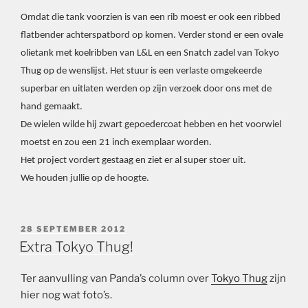
Omdat die tank voorzien is van een rib moest er ook een ribbed
flatbender achterspatbord op komen. Verder stond er een ovale
olietank met koelribben van L&L en een Snatch zadel van Tokyo
Thug op de wenslijst. Het stuur is een verlaste omgekeerde
superbar en uitlaten werden op zijn verzoek door ons met de
hand gemaakt.
De wielen wilde hij zwart gepoedercoat hebben en het voorwiel
moetst en zou een 21 inch exemplaar worden.
Het project vordert gestaag en ziet er al super stoer uit.
We houden jullie op de hoogte.
GEPLAATST
28 SEPTEMBER 2012
OP
Extra Tokyo Thug!
Ter aanvulling van Panda’s column over
Tokyo Thug
zijn
hier nog wat foto’s.