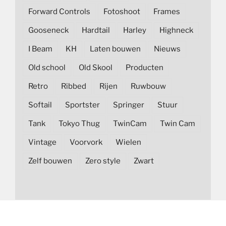
Forward Controls
Fotoshoot
Frames
Gooseneck
Hardtail
Harley
Highneck
I Beam
KH
Laten bouwen
Nieuws
Old school
Old Skool
Producten
Retro
Ribbed
Rijen
Ruwbouw
Softail
Sportster
Springer
Stuur
Tank
Tokyo Thug
TwinCam
Twin Cam
Vintage
Voorvork
Wielen
Zelf bouwen
Zero style
Zwart