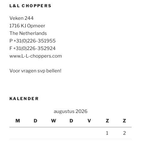
L&L CHOPPERS
Veken 244
1716 KJ Opmeer
The Netherlands
P +31(0)226-351955
F +31(0)226-352924
www.L-L-choppers.com
Voor vragen svp bellen!
KALENDER
augustus 2026
M
D
W
D
V
Z
Z
1
2