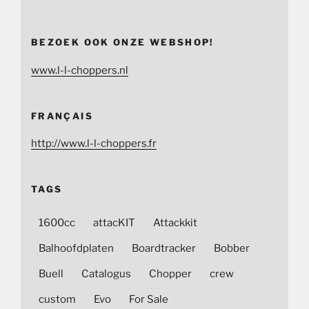
BEZOEK OOK ONZE WEBSHOP!
www.l-l-choppers.nl
FRANÇAIS
http://www.l-l-choppers.fr
TAGS
1600cc
attacKIT
Attackkit
Balhoofdplaten
Boardtracker
Bobber
Buell
Catalogus
Chopper
crew
custom
Evo
For Sale