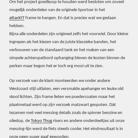
Om het project goedkoop te houden werd besloten om zoveel
mogelijk onderdelen van de originele Sportser in het
attacKIT
frame te hangen. En dat is precies wat we gedaan
hebben.
Bijna alle onderdelen zijn origineel zelfs het voorwiel. Door kleine
ingrepen als het kiezen van de juiste klassieke banden, het
verbouwen van de standaard tank en het maken van een
simpele achterspatbord ophanging bleven de kosten binnen de
perken maar begon het er toch erg mooi uit te zien.
Op verzoek van de klant monteerden we onder andere
Westcoast stijl uitlaten, een versmalde apehanger en leuke old
skool lichten. Zijn frame lieten we poedercoaten maar het
plaatmetaal werd op zijn verzoek matzwart gespoten. Dàt
tezamen met veel messing details zoals de spinner benzine en
oliedop, de
Tokyo Thug
risers en andere onderdeeltjes uit onze
messing-lijn werd de fiets steeds cooler. Het eindresultaat is in
onze ogen super gaaf geworden.