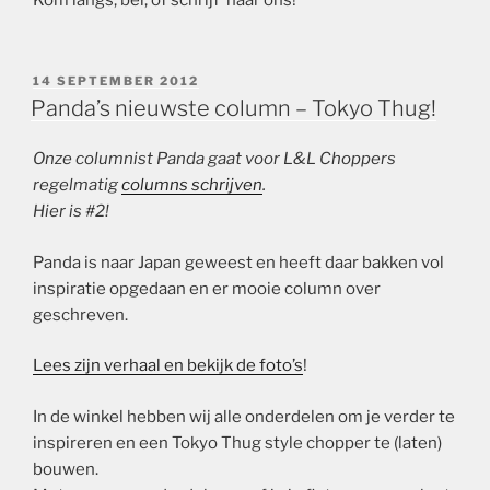
Kom langs, bel, of schrijf naar ons!
GEPLAATST
14 SEPTEMBER 2012
OP
Panda’s nieuwste column – Tokyo Thug!
Onze columnist Panda gaat voor L&L Choppers
regelmatig
columns schrijven
.
Hier is #2!
Panda is naar Japan geweest en heeft daar bakken vol
inspiratie opgedaan en er mooie column over
geschreven.
Lees zijn verhaal en bekijk de foto’s
!
In de winkel hebben wij alle onderdelen om je verder te
inspireren en een Tokyo Thug style chopper te (laten)
bouwen.