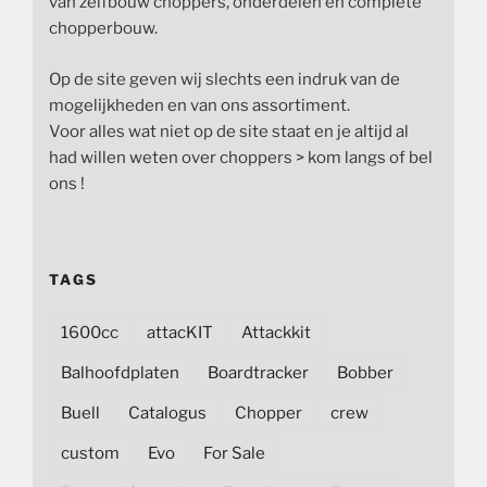
van zelfbouw choppers, onderdelen en complete
chopperbouw.
Op de site geven wij slechts een indruk van de
mogelijkheden en van ons assortiment.
Voor alles wat niet op de site staat en je altijd al
had willen weten over choppers > kom langs of bel
ons !
TAGS
1600cc
attacKIT
Attackkit
Balhoofdplaten
Boardtracker
Bobber
Buell
Catalogus
Chopper
crew
custom
Evo
For Sale