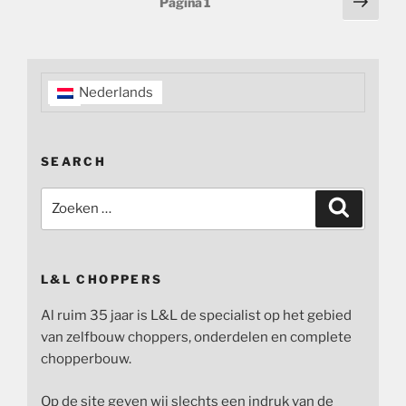
Volg
Pagina
1
pagi
paginering
Nederlands
SEARCH
Zoeken
Zoeken
naar:
L&L CHOPPERS
Al ruim 35 jaar is L&L de specialist op het gebied
van zelfbouw choppers, onderdelen en complete
chopperbouw.
Op de site geven wij slechts een indruk van de