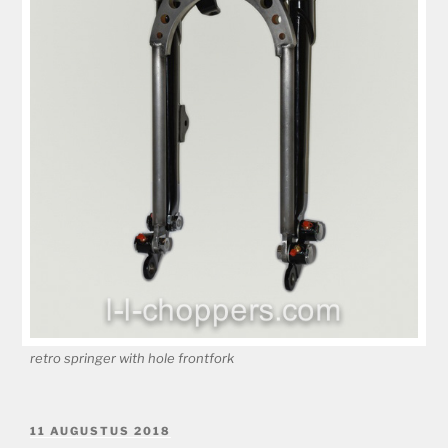
retro springer with hole frontfork
GEPLAATST
11 AUGUSTUS 2018
OP