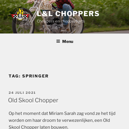
Ga
naar
L&L CHOPPERS
de
Choppers en chopperparts
inhoud
Menu
TAG:
SPRINGER
GEPLAATST
24 JULI 2021
OP
Old Skool Chopper
Op het moment dat Miriam Sarah zag vond ze het tijd
worden om haar droom te verwezenlijken, een Old
Skool Chopper laten bouwen.