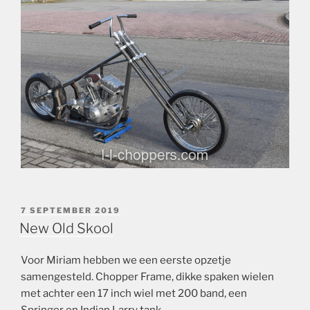
GEPLAATST
7 SEPTEMBER 2019
OP
New Old Skool
Voor Miriam hebben we een eerste opzetje
samengesteld. Chopper Frame, dikke spaken wielen
met achter een 17 inch wiel met 200 band, een
Springer en Indian Larry tank.