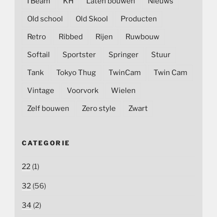
I Beam
KH
Laten bouwen
Nieuws
Old school
Old Skool
Producten
Retro
Ribbed
Rijen
Ruwbouw
Softail
Sportster
Springer
Stuur
Tank
Tokyo Thug
TwinCam
Twin Cam
Vintage
Voorvork
Wielen
Zelf bouwen
Zero style
Zwart
CATEGORIE
22
(1)
32
(56)
34
(2)