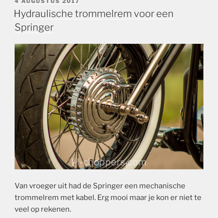
GEPLAATST
4 AUGUSTUS 2017
OP
Hydraulische trommelrem voor een
Springer
Van vroeger uit had de Springer een mechanische
trommelrem met kabel. Erg mooi maar je kon er niet te
veel op rekenen.