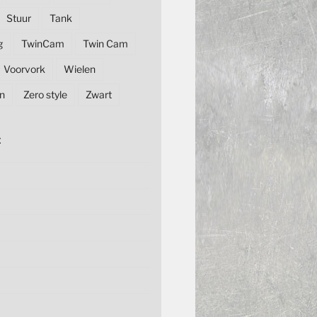
Stuur
Tank
g
TwinCam
Twin Cam
Voorvork
Wielen
n
Zero style
Zwart
E