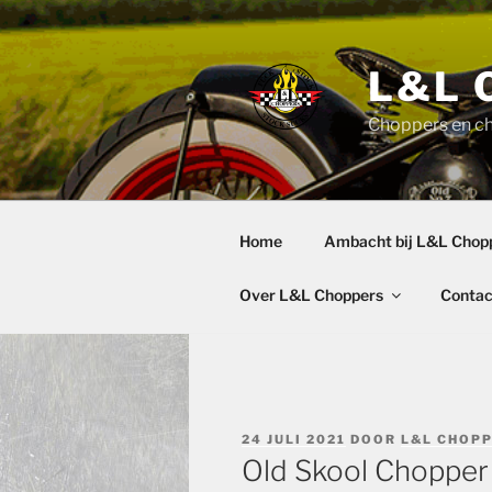
Ga
naar
de
L&L 
inhoud
Choppers en c
Home
Ambacht bij L&L Chop
Over L&L Choppers
Contac
GEPLAATST
24 JULI 2021
DOOR
L&L CHOP
OP
Old Skool Chopper