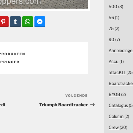
500
(3)
56
(1)
75
(2)
90
(7)
Aanbiedinge
PRODUCTEN
Accu
(1)
SPRINGER
attacKIT
(25
Boardtracke
BYOB
(2)
VOLGENDE
Volgend
bericht
rdi
Triumph Boardtracker
Catalogus
(5
Column
(2)
Crew
(20)