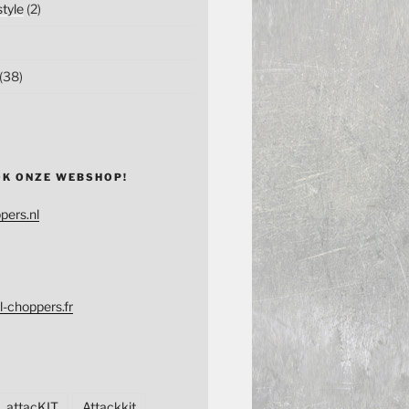
tyle
(2)
(38)
OK ONZE WEBSHOP!
pers.nl
l-choppers.fr
attacKIT
Attackkit