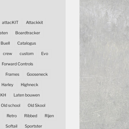
attacKIT
Attackkit
aten
Boardtracker
Buell
Catalogus
crew
custom
Evo
Forward Controls
Frames
Gooseneck
Harley
Highneck
KH
Laten bouwen
Old school
Old Skool
Retro
Ribbed
Rijen
Softail
Sportster