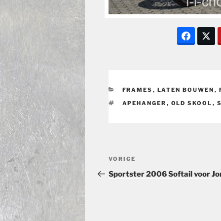
CATEGORIEËN
FRAMES
,
LATEN BOUWEN
,
TAGS
APEHANGER
,
OLD SKOOL
,
Bericht
Vorig
VORIGE
navigatie
bericht
Sportster 2006 Softail voor Jo