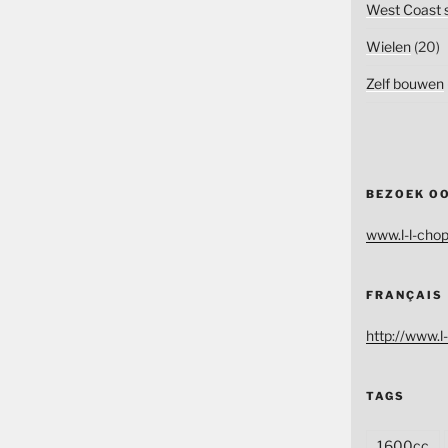
West Coast s
Wielen
(20)
Zelf bouwen
BEZOEK O
www.l-l-chop
FRANÇAIS
http://www.l-
TAGS
1600cc