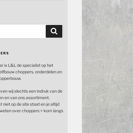
Zoeken
PERS
ar is L&L de specialist op het
elfbouw choppers, onderdelen en
opperbouw.
even wij slechts een indruk van de
n en van ons assortiment.
 niet op de site staat en je altijd
n weten over choppers > kom langs