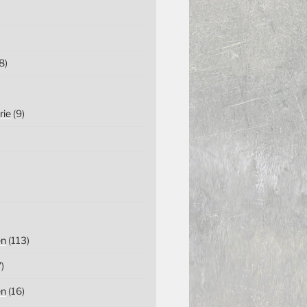
8)
rie
(9)
en
(113)
)
en
(16)