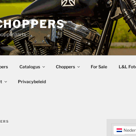
CHOPPERS
hopperparts
pers
Catalogus
Choppers
For Sale
L&L Foto
t
Privacybeleid
PERS
Neder