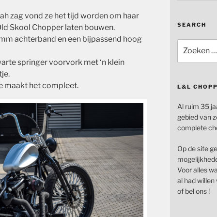
h zag vond ze het tijd worden om haar
SEARCH
Old Skool Chopper laten bouwen.
mm achterband en een bijpassend hoog
Zoeken
naar:
rte springer voorvork met ‘n klein
je.
e maakt het compleet.
L&L CHOP
Al ruim 35 ja
gebied van z
complete ch
Op de site g
mogelijkhede
Voor alles wat
al had wille
of bel ons !