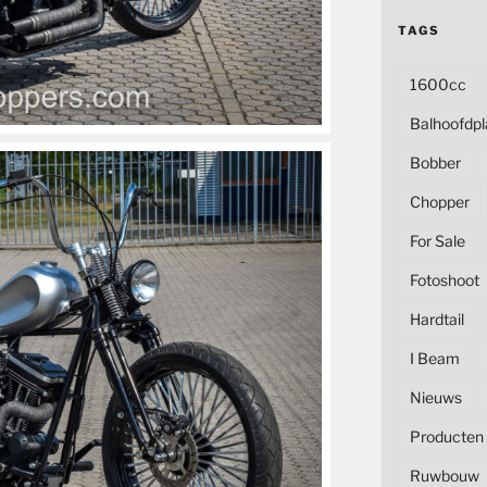
TAGS
1600cc
Balhoofdpl
Bobber
Chopper
For Sale
Fotoshoot
Hardtail
I Beam
Nieuws
Producten
Ruwbouw