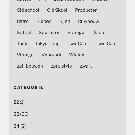
Old school
Old Skool
Producten
Retro
Ribbed
Rijen
Ruwbouw
Softail
Sportster
Springer
Stuur
Tank
Tokyo Thug
TwinCam
Twin Cam
Vintage
Voorvork
Wielen
Zelf bouwen
Zero style
Zwart
CATEGORIE
22
(1)
32
(56)
34
(2)