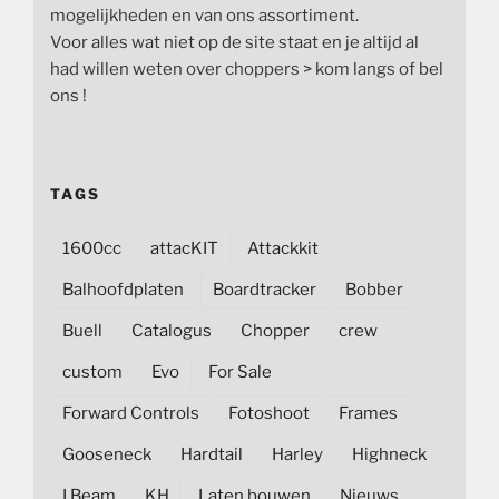
mogelijkheden en van ons assortiment.
Voor alles wat niet op de site staat en je altijd al
had willen weten over choppers > kom langs of bel
ons !
TAGS
1600cc
attacKIT
Attackkit
Balhoofdplaten
Boardtracker
Bobber
Buell
Catalogus
Chopper
crew
custom
Evo
For Sale
Forward Controls
Fotoshoot
Frames
Gooseneck
Hardtail
Harley
Highneck
I Beam
KH
Laten bouwen
Nieuws