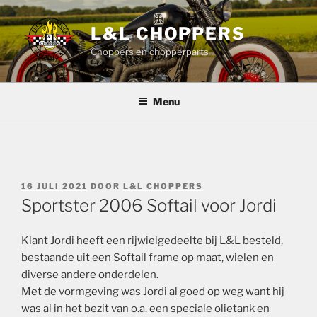
Ga
naar
L&L CHOPPERS
de
Choppers en chopperparts
inhoud
Menu
GEPLAATST
16 JULI 2021
DOOR
L&L CHOPPERS
OP
Sportster 2006 Softail voor Jordi
Klant Jordi heeft een rijwielgedeelte bij L&L besteld,
bestaande uit een Softail frame op maat, wielen en
diverse andere onderdelen.
Met de vormgeving was Jordi al goed op weg want hij
was al in het bezit van o.a. een speciale olietank en