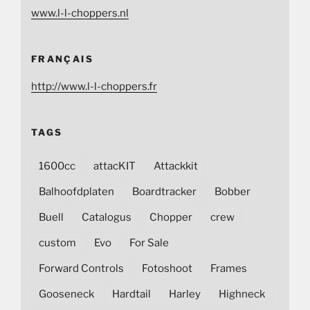
www.l-l-choppers.nl
FRANÇAIS
http://www.l-l-choppers.fr
TAGS
1600cc
attacKIT
Attackkit
Balhoofdplaten
Boardtracker
Bobber
Buell
Catalogus
Chopper
crew
custom
Evo
For Sale
Forward Controls
Fotoshoot
Frames
Gooseneck
Hardtail
Harley
Highneck