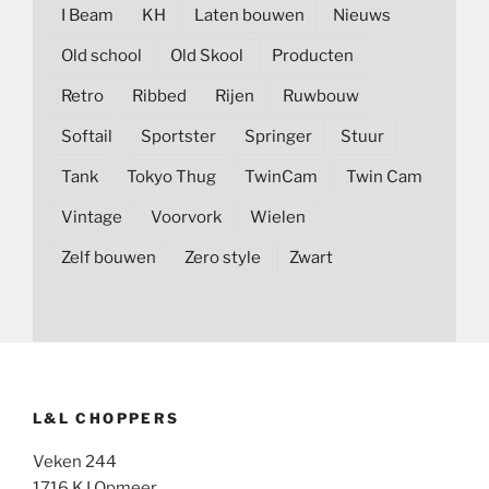
I Beam
KH
Laten bouwen
Nieuws
Old school
Old Skool
Producten
Retro
Ribbed
Rijen
Ruwbouw
Softail
Sportster
Springer
Stuur
Tank
Tokyo Thug
TwinCam
Twin Cam
Vintage
Voorvork
Wielen
Zelf bouwen
Zero style
Zwart
L&L CHOPPERS
Veken 244
1716 KJ Opmeer