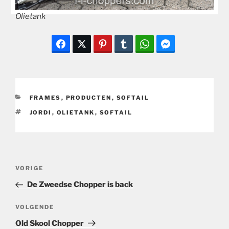
Olietank
CATEGORIEËN
FRAMES
,
PRODUCTEN
,
SOFTAIL
TAGS
JORDI
,
OLIETANK
,
SOFTAIL
Bericht
Vorig
VORIGE
navigatie
bericht
De Zweedse Chopper is back
Volgend
VOLGENDE
bericht
Old Skool Chopper