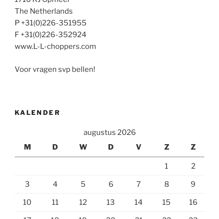
The Netherlands
P +31(0)226-351955
F +31(0)226-352924
www.L-L-choppers.com
Voor vragen svp bellen!
KALENDER
augustus 2026
M
D
W
D
V
Z
Z
1
2
3
4
5
6
7
8
9
10
11
12
13
14
15
16