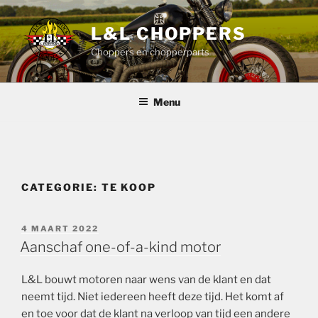
Ga
naar
L&L CHOPPERS
de
Choppers en chopperparts
inhoud
Menu
CATEGORIE:
TE KOOP
GEPLAATST
4 MAART 2022
OP
Aanschaf one-of-a-kind motor
L&L bouwt motoren naar wens van de klant en dat
neemt tijd. Niet iedereen heeft deze tijd. Het komt af
en toe voor dat de klant na verloop van tijd een andere