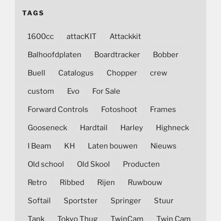
TAGS
1600cc
attacKIT
Attackkit
Balhoofdplaten
Boardtracker
Bobber
Buell
Catalogus
Chopper
crew
custom
Evo
For Sale
Forward Controls
Fotoshoot
Frames
Gooseneck
Hardtail
Harley
Highneck
I Beam
KH
Laten bouwen
Nieuws
Old school
Old Skool
Producten
Retro
Ribbed
Rijen
Ruwbouw
Softail
Sportster
Springer
Stuur
Tank
Tokyo Thug
TwinCam
Twin Cam