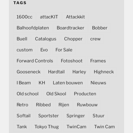
TAGS
1600cc
attacKIT
Attackkit
Balhoofdplaten
Boardtracker
Bobber
Buell
Catalogus
Chopper
crew
custom
Evo
For Sale
Forward Controls
Fotoshoot
Frames
Gooseneck
Hardtail
Harley
Highneck
I Beam
KH
Laten bouwen
Nieuws
Old school
Old Skool
Producten
Retro
Ribbed
Rijen
Ruwbouw
Softail
Sportster
Springer
Stuur
Tank
Tokyo Thug
TwinCam
Twin Cam