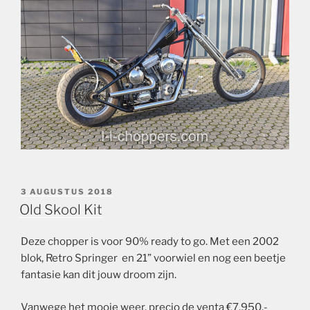
GEPLAATST
3 AUGUSTUS 2018
OP
Old Skool Kit
Deze chopper is voor 90% ready to go. Met een 2002
blok, Retro Springer en 21” voorwiel en nog een beetje
fantasie kan dit jouw droom zijn.
Vanwege het mooie weer, precio de venta €7.950.-