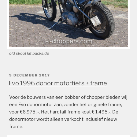
old skool kit backside
GEPLAATST
9 DECEMBER 2017
OP
Evo 1996 donor motorfiets + frame
Voor de bouwers van een bobber of chopper bieden wij
een Evo donormotor aan, zonder het originele frame,
voor €6.975 ,-. Het hardtail frame kost € 1.495.-. De
donormotor wordt alleen verkocht inclusief nieuw
frame.