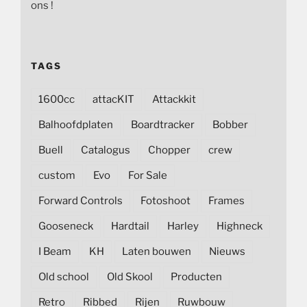
ons !
TAGS
1600cc
attacKIT
Attackkit
Balhoofdplaten
Boardtracker
Bobber
Buell
Catalogus
Chopper
crew
custom
Evo
For Sale
Forward Controls
Fotoshoot
Frames
Gooseneck
Hardtail
Harley
Highneck
I Beam
KH
Laten bouwen
Nieuws
Old school
Old Skool
Producten
Retro
Ribbed
Rijen
Ruwbouw