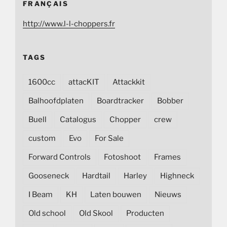
FRANÇAIS
http://www.l-l-choppers.fr
TAGS
1600cc
attacKIT
Attackkit
Balhoofdplaten
Boardtracker
Bobber
Buell
Catalogus
Chopper
crew
custom
Evo
For Sale
Forward Controls
Fotoshoot
Frames
Gooseneck
Hardtail
Harley
Highneck
I Beam
KH
Laten bouwen
Nieuws
Old school
Old Skool
Producten