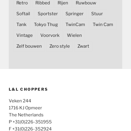
Retro
Ribbed
Rijen
Ruwbouw
Softail
Sportster
Springer
Stuur
Tank
Tokyo Thug
TwinCam
Twin Cam
Vintage
Voorvork
Wielen
Zelf bouwen
Zero style
Zwart
L&L CHOPPERS
Veken 244
1716 KJ Opmeer
The Netherlands
P +31(0)226-351955
F +31(0)226-352924