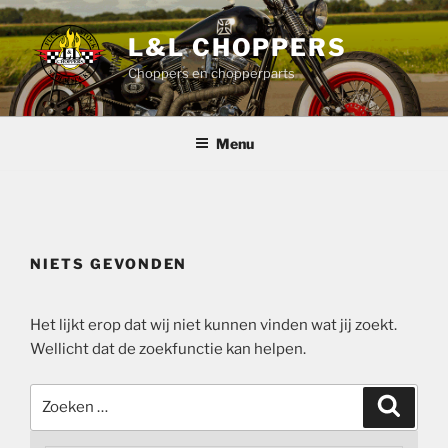
Ga
naar
L&L CHOPPERS
de
Choppers en chopperparts
inhoud
Menu
NIETS GEVONDEN
Het lijkt erop dat wij niet kunnen vinden wat jij zoekt.
Wellicht dat de zoekfunctie kan helpen.
Zoeken
Zoeke
naar: