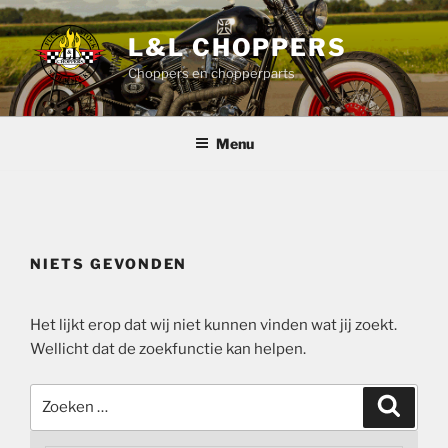
Ga
naar
L&L CHOPPERS
de
Choppers en chopperparts
inhoud
Menu
NIETS GEVONDEN
Het lijkt erop dat wij niet kunnen vinden wat jij zoekt.
Wellicht dat de zoekfunctie kan helpen.
Zoeken
Zoeke
naar: