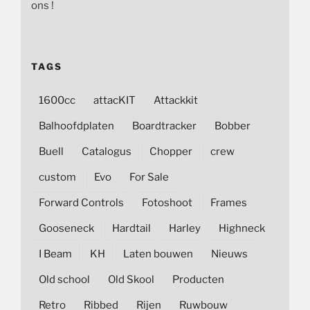
ons !
TAGS
1600cc
attacKIT
Attackkit
Balhoofdplaten
Boardtracker
Bobber
Buell
Catalogus
Chopper
crew
custom
Evo
For Sale
Forward Controls
Fotoshoot
Frames
Gooseneck
Hardtail
Harley
Highneck
I Beam
KH
Laten bouwen
Nieuws
Old school
Old Skool
Producten
Retro
Ribbed
Rijen
Ruwbouw