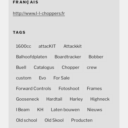
FRANÇAIS
http://www.l-l-choppers.fr
TAGS
1600cc
attacKIT
Attackkit
Balhoofdplaten
Boardtracker
Bobber
Buell
Catalogus
Chopper
crew
custom
Evo
For Sale
Forward Controls
Fotoshoot
Frames
Gooseneck
Hardtail
Harley
Highneck
I Beam
KH
Laten bouwen
Nieuws
Old school
Old Skool
Producten