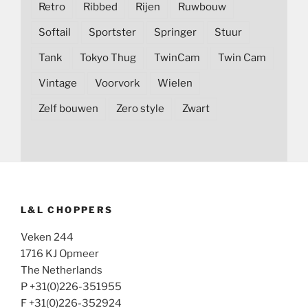
Retro
Ribbed
Rijen
Ruwbouw
Softail
Sportster
Springer
Stuur
Tank
Tokyo Thug
TwinCam
Twin Cam
Vintage
Voorvork
Wielen
Zelf bouwen
Zero style
Zwart
L&L CHOPPERS
Veken 244
1716 KJ Opmeer
The Netherlands
P +31(0)226-351955
F +31(0)226-352924