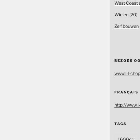
West Coast s
Wielen
(20)
Zelf bouwen
BEZOEK O
www.l-l-chop
FRANÇAIS
http://www.l-
TAGS
1600cc