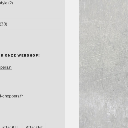
tyle
(2)
(38)
OK ONZE WEBSHOP!
pers.nl
l-choppers.fr
attacKIT
Attackkit