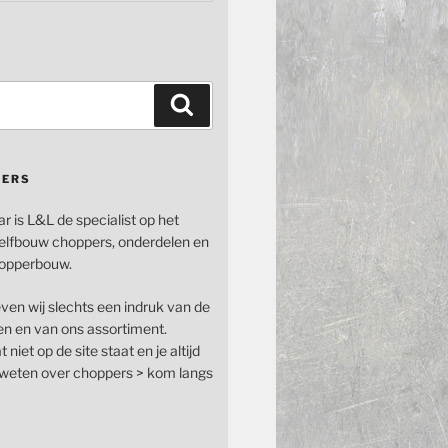
Zoeken
PERS
ar is L&L de specialist op het
elfbouw choppers, onderdelen en
opperbouw.
even wij slechts een indruk van de
n en van ons assortiment.
 niet op de site staat en je altijd
n weten over choppers > kom langs