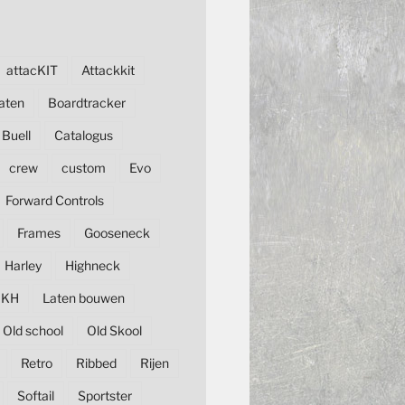
attacKIT
Attackkit
aten
Boardtracker
Buell
Catalogus
crew
custom
Evo
Forward Controls
Frames
Gooseneck
Harley
Highneck
KH
Laten bouwen
Old school
Old Skool
Retro
Ribbed
Rijen
Softail
Sportster