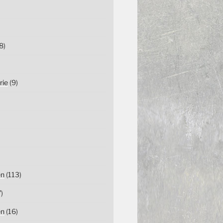
8)
rie
(9)
en
(113)
)
en
(16)