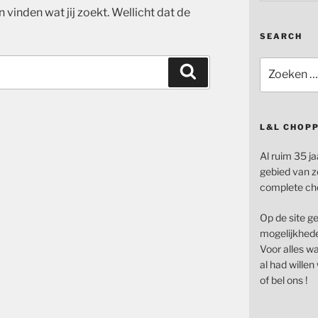
n vinden wat jij zoekt. Wellicht dat de
SEARCH
Zoeken
Zoeken
naar:
L&L CHOP
Al ruim 35 ja
gebied van z
complete ch
Op de site g
mogelijkhede
Voor alles wat
al had wille
of bel ons !