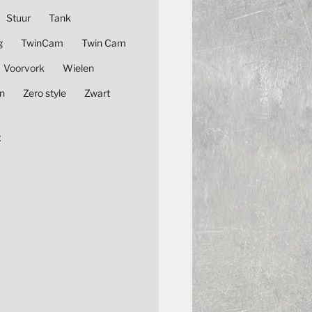
Stuur
Tank
g
TwinCam
Twin Cam
Voorvork
Wielen
n
Zero style
Zwart
E