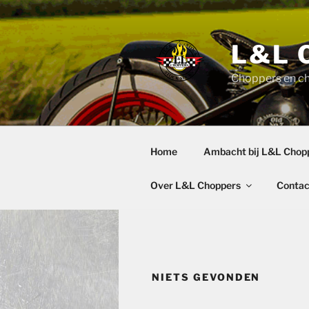
Ga
naar
de
L&L 
inhoud
Choppers en c
Home
Ambacht bij L&L Chop
Over L&L Choppers
Contac
NIETS GEVONDEN