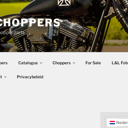
CHOPPERS
hopperparts
pers
Catalogus
Choppers
For Sale
L&L Foto
t
Privacybeleid
Neder