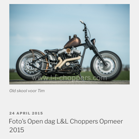
Old skool voor Tim
GEPLAATST
24 APRIL 2015
OP
Foto’s Open dag L&L Choppers Opmeer
2015