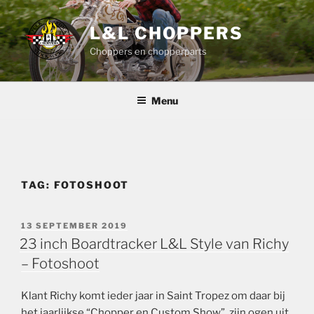
Ga
naar
L&L CHOPPERS
de
Choppers en chopperparts
inhoud
Menu
TAG:
FOTOSHOOT
GEPLAATST
13 SEPTEMBER 2019
OP
23 inch Boardtracker L&L Style van Richy
– Fotoshoot
Klant Richy komt ieder jaar in Saint Tropez om daar bij
het jaarlijkse “Chopper en Custom Show”, zijn ogen uit