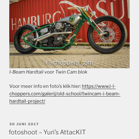
I-Beam Hardtail voor Twin Cam blok
Voor meer info en foto’s klik hier:
https://www.l-l-
choppers.com/galerij/old-school/twincam-i-beam-
hardtail-project/
GEPLAATST
30 JUNI 2017
OP
fotoshoot – Yuri’s AttacKIT