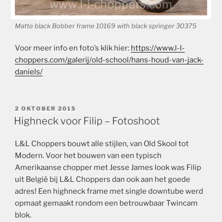
Matte black Bobber frame 10169 with black springer 30375
Voor meer info en foto’s klik hier:
https://www.l-l-
choppers.com/galerij/old-school/hans-houd-van-jack-
daniels/
GEPLAATST
2 OKTOBER 2015
OP
Highneck voor Filip – Fotoshoot
L&L Choppers bouwt alle stijlen, van Old Skool tot
Modern. Voor het bouwen van een typisch
Amerikaanse chopper met Jesse James look was Filip
uit België bij L&L Choppers dan ook aan het goede
adres! Een highneck frame met single downtube werd
opmaat gemaakt rondom een betrouwbaar Twincam
blok.