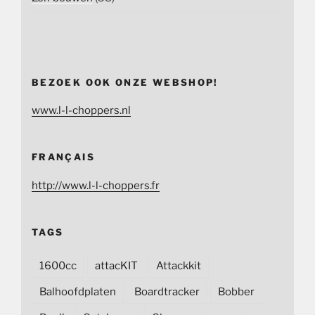
BEZOEK OOK ONZE WEBSHOP!
www.l-l-choppers.nl
FRANÇAIS
http://www.l-l-choppers.fr
TAGS
1600cc
attacKIT
Attackkit
Balhoofdplaten
Boardtracker
Bobber