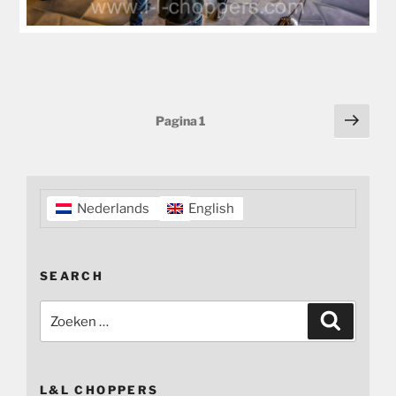
Berichten
Volg
Pagina
1
pagi
paginering
Nederlands
English
SEARCH
Zoeken
Zoeken
naar:
L&L CHOPPERS