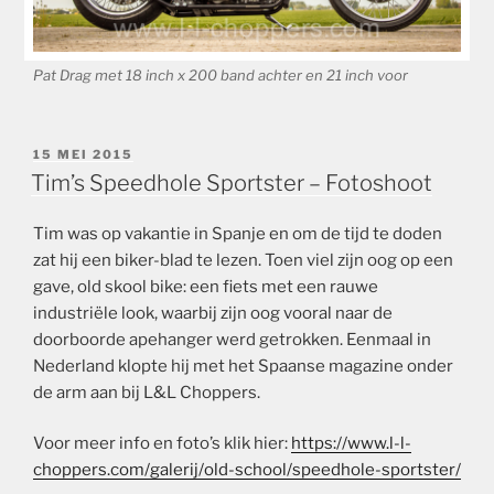
Pat Drag met 18 inch x 200 band achter en 21 inch voor
GEPLAATST
15 MEI 2015
OP
Tim’s Speedhole Sportster – Fotoshoot
Tim was op vakantie in Spanje en om de tijd te doden
zat hij een biker-blad te lezen. Toen viel zijn oog op een
gave, old skool bike: een fiets met een rauwe
industriële look, waarbij zijn oog vooral naar de
doorboorde apehanger werd getrokken. Eenmaal in
Nederland klopte hij met het Spaanse magazine onder
de arm aan bij L&L Choppers.
Voor meer info en foto’s klik hier:
https://www.l-l-
choppers.com/galerij/old-school/speedhole-sportster/