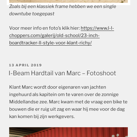
Zoals bij een klassiek frame hebben we een single
downtube toegepast
Voor meer info en foto’s klik hier:
https://www.l-l-
choppers.com/galerij/old-school/23-inch-
boardtracker-ll-style-voor-klant-richy/
GEPLAATST
13 APRIL 2019
OP
I-Beam Hardtail van Marc – Fotoshoot
Klant Marc wordt door eigenaren van jachten
ingehuurd als kapitein om te varen over de zonnige
Middellandse zee. Marc kwam met de vraag een bike te
bouwen die er ruig uit zag en waar hij mee voor de dag
kan komen bij zijn werkgevers.