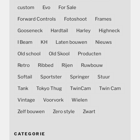
custom
Evo
For Sale
Forward Controls
Fotoshoot
Frames
Gooseneck
Hardtail
Harley
Highneck
I Beam
KH
Laten bouwen
Nieuws
Old school
Old Skool
Producten
Retro
Ribbed
Rijen
Ruwbouw
Softail
Sportster
Springer
Stuur
Tank
Tokyo Thug
TwinCam
Twin Cam
Vintage
Voorvork
Wielen
Zelf bouwen
Zero style
Zwart
CATEGORIE