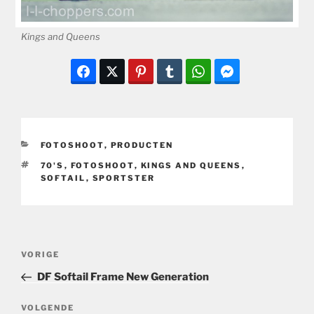
Kings and Queens
CATEGORIEËN
FOTOSHOOT
,
PRODUCTEN
TAGS
70'S
,
FOTOSHOOT
,
KINGS AND QUEENS
,
SOFTAIL
,
SPORTSTER
Bericht
Vorig
VORIGE
navigatie
bericht
DF Softail Frame New Generation
Volgend
VOLGENDE