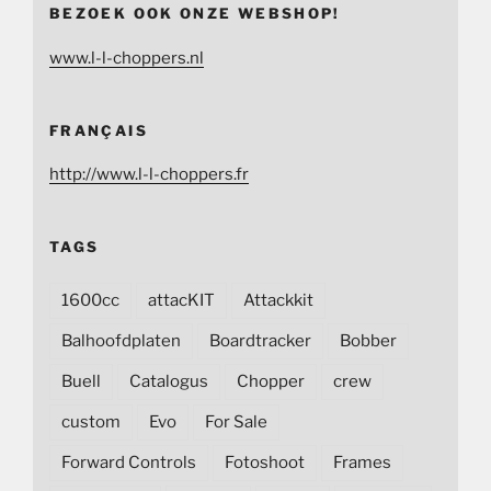
BEZOEK OOK ONZE WEBSHOP!
www.l-l-choppers.nl
FRANÇAIS
http://www.l-l-choppers.fr
TAGS
1600cc
attacKIT
Attackkit
Balhoofdplaten
Boardtracker
Bobber
Buell
Catalogus
Chopper
crew
custom
Evo
For Sale
Forward Controls
Fotoshoot
Frames