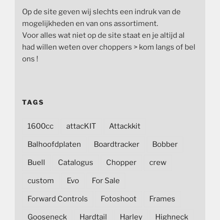
Op de site geven wij slechts een indruk van de
mogelijkheden en van ons assortiment.
Voor alles wat niet op de site staat en je altijd al
had willen weten over choppers > kom langs of bel
ons !
TAGS
1600cc
attacKIT
Attackkit
Balhoofdplaten
Boardtracker
Bobber
Buell
Catalogus
Chopper
crew
custom
Evo
For Sale
Forward Controls
Fotoshoot
Frames
Gooseneck
Hardtail
Harley
Highneck