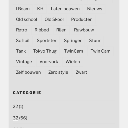
I Beam
KH
Laten bouwen
Nieuws
Old school
Old Skool
Producten
Retro
Ribbed
Rijen
Ruwbouw
Softail
Sportster
Springer
Stuur
Tank
Tokyo Thug
TwinCam
Twin Cam
Vintage
Voorvork
Wielen
Zelf bouwen
Zero style
Zwart
CATEGORIE
22
(1)
32
(56)