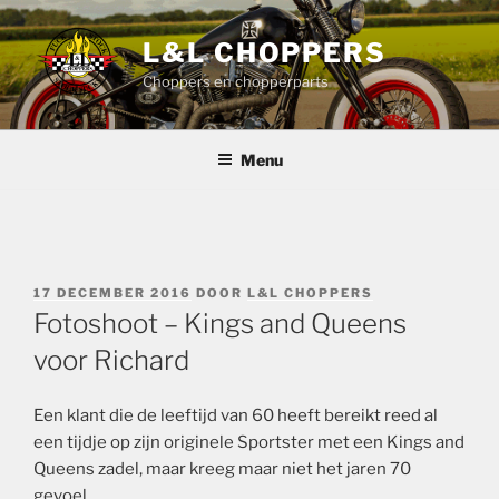
Ga
naar
L&L CHOPPERS
de
Choppers en chopperparts
inhoud
Menu
GEPLAATST
17 DECEMBER 2016
DOOR
L&L CHOPPERS
OP
Fotoshoot – Kings and Queens
voor Richard
Een klant die de leeftijd van 60 heeft bereikt reed al
een tijdje op zijn originele Sportster met een Kings and
Queens zadel, maar kreeg maar niet het jaren 70
gevoel.