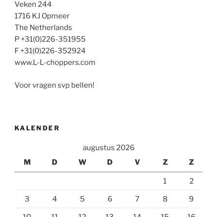
Veken 244
1716 KJ Opmeer
The Netherlands
P +31(0)226-351955
F +31(0)226-352924
www.L-L-choppers.com
Voor vragen svp bellen!
KALENDER
augustus 2026
M
D
W
D
V
Z
Z
1
2
3
4
5
6
7
8
9
10
11
12
13
14
15
16