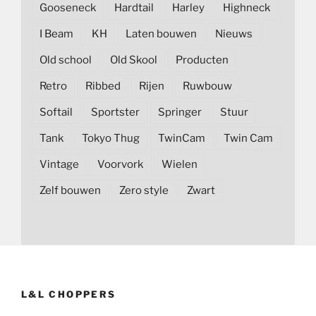
Gooseneck
Hardtail
Harley
Highneck
I Beam
KH
Laten bouwen
Nieuws
Old school
Old Skool
Producten
Retro
Ribbed
Rijen
Ruwbouw
Softail
Sportster
Springer
Stuur
Tank
Tokyo Thug
TwinCam
Twin Cam
Vintage
Voorvork
Wielen
Zelf bouwen
Zero style
Zwart
L&L CHOPPERS