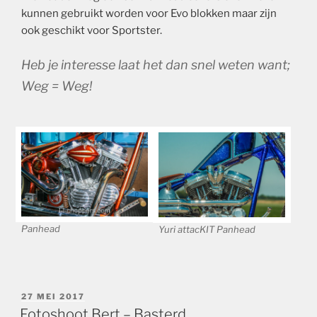
kunnen gebruikt worden voor Evo blokken maar zijn
ook geschikt voor Sportster.
Heb je interesse laat het dan snel weten want;
Weg = Weg!
Panhead
Yuri attacKIT Panhead
GEPLAATST
27 MEI 2017
OP
Fotoshoot Bert – Basterd