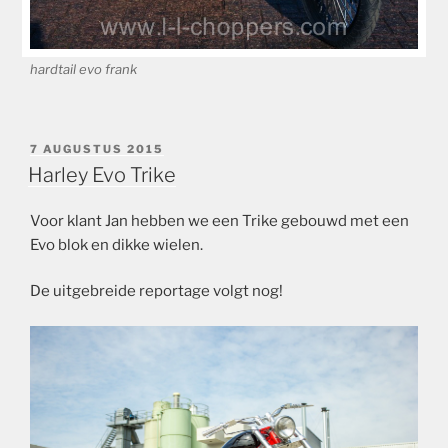
hardtail evo frank
GEPLAATST
7 AUGUSTUS 2015
OP
Harley Evo Trike
Voor klant Jan hebben we een Trike gebouwd met een
Evo blok en dikke wielen.
De uitgebreide reportage volgt nog!