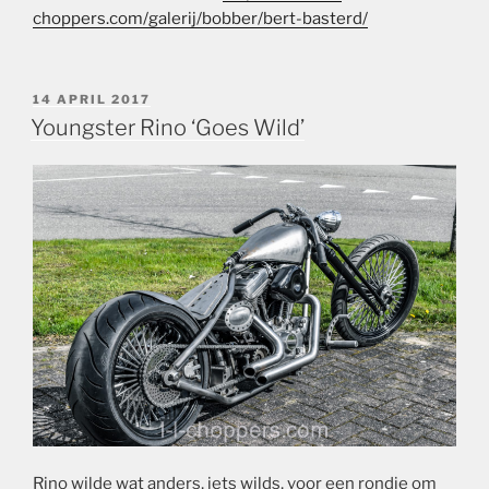
choppers.com/galerij/bobber/bert-basterd/
GEPLAATST
14 APRIL 2017
OP
Youngster Rino ‘Goes Wild’
Rino wilde wat anders, iets wilds, voor een rondje om