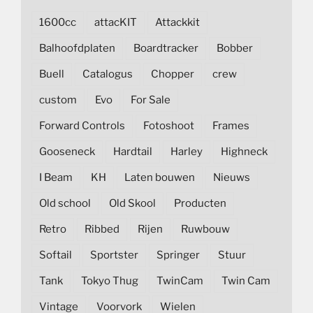
1600cc
attacKIT
Attackkit
Balhoofdplaten
Boardtracker
Bobber
Buell
Catalogus
Chopper
crew
custom
Evo
For Sale
Forward Controls
Fotoshoot
Frames
Gooseneck
Hardtail
Harley
Highneck
I Beam
KH
Laten bouwen
Nieuws
Old school
Old Skool
Producten
Retro
Ribbed
Rijen
Ruwbouw
Softail
Sportster
Springer
Stuur
Tank
Tokyo Thug
TwinCam
Twin Cam
Vintage
Voorvork
Wielen