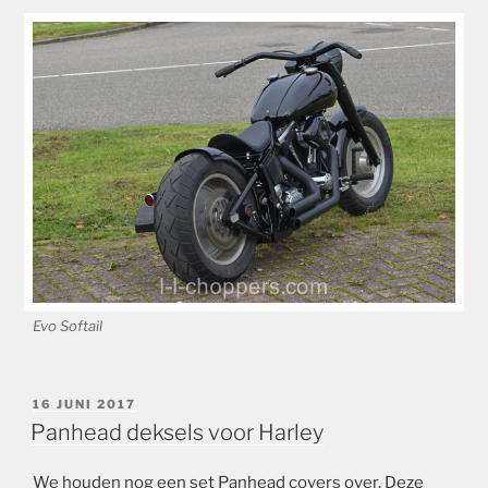
Evo Softail
GEPLAATST
16 JUNI 2017
OP
Panhead deksels voor Harley
We houden nog een set Panhead covers over. Deze