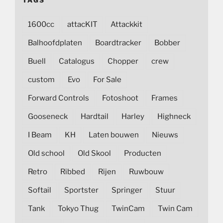
TAGS
1600cc
attacKIT
Attackkit
Balhoofdplaten
Boardtracker
Bobber
Buell
Catalogus
Chopper
crew
custom
Evo
For Sale
Forward Controls
Fotoshoot
Frames
Gooseneck
Hardtail
Harley
Highneck
I Beam
KH
Laten bouwen
Nieuws
Old school
Old Skool
Producten
Retro
Ribbed
Rijen
Ruwbouw
Softail
Sportster
Springer
Stuur
Tank
Tokyo Thug
TwinCam
Twin Cam