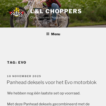
Ga
naar
L&L CHOPPERS
de
Choppers en chopperparts
inhoud
Menu
TAG:
EVO
GEPLAATST
10 NOVEMBER 2025
OP
Panhead deksels voor het Evo motorblok
We hebben nog één laatste set op voorraad.
Met deze Panhead deksels gecombineerd met de