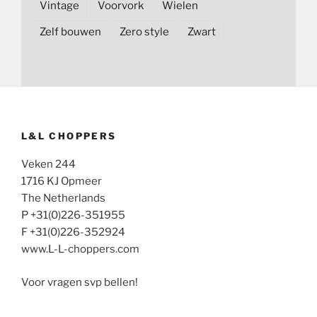
Vintage
Voorvork
Wielen
Zelf bouwen
Zero style
Zwart
L&L CHOPPERS
Veken 244
1716 KJ Opmeer
The Netherlands
P +31(0)226-351955
F +31(0)226-352924
www.L-L-choppers.com
Voor vragen svp bellen!