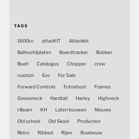
TAGS
1600cc
attacKIT
Attackkit
Balhoofdplaten
Boardtracker
Bobber
Buell
Catalogus
Chopper
crew
custom
Evo
For Sale
Forward Controls
Fotoshoot
Frames
Gooseneck
Hardtail
Harley
Highneck
I Beam
KH
Laten bouwen
Nieuws
Old school
Old Skool
Producten
Retro
Ribbed
Rijen
Ruwbouw