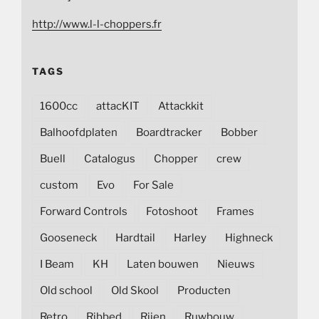
http://www.l-l-choppers.fr
TAGS
1600cc
attacKIT
Attackkit
Balhoofdplaten
Boardtracker
Bobber
Buell
Catalogus
Chopper
crew
custom
Evo
For Sale
Forward Controls
Fotoshoot
Frames
Gooseneck
Hardtail
Harley
Highneck
I Beam
KH
Laten bouwen
Nieuws
Old school
Old Skool
Producten
Retro
Ribbed
Rijen
Ruwbouw