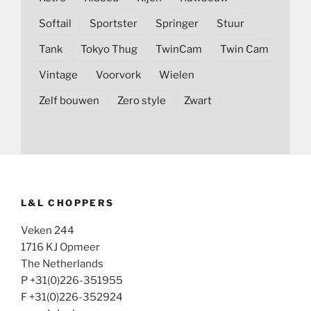
Softail
Sportster
Springer
Stuur
Tank
Tokyo Thug
TwinCam
Twin Cam
Vintage
Voorvork
Wielen
Zelf bouwen
Zero style
Zwart
L&L CHOPPERS
Veken 244
1716 KJ Opmeer
The Netherlands
P +31(0)226-351955
F +31(0)226-352924