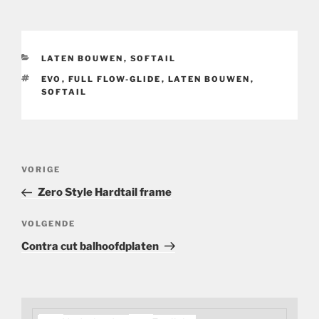
CATEGORIEËN
LATEN BOUWEN
,
SOFTAIL
TAGS
EVO
,
FULL FLOW-GLIDE
,
LATEN BOUWEN
,
SOFTAIL
Bericht
Vorig
VORIGE
navigatie
bericht
Zero Style Hardtail frame
Volgend
VOLGENDE
bericht
Contra cut balhoofdplaten