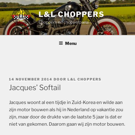
Ga
naar
L&L CHOPPERS
de
Choppers en chopperparts
inhoud
Menu
GEPLAATST
14 NOVEMBER 2014
DOOR
L&L CHOPPERS
OP
Jacques’ Softail
Jacques woont al een tijdje in Zuid-Korea en wilde aan
zijn motor bouwen als hij in Nederland op vakantie zou
zijn, maar door de drukte van de laatste 5 jaar is dat er
niet van gekomen. Daarom gaan wij zijn motor bouwen.