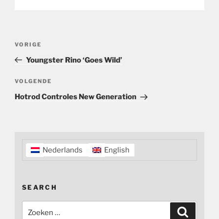
Bericht
Vorig
VORIGE
navigatie
bericht
Youngster Rino ‘Goes Wild’
Volgend
VOLGENDE
bericht
Hotrod Controles New Generation
Nederlands
English
SEARCH
Zoeken
Zoeken
naar: