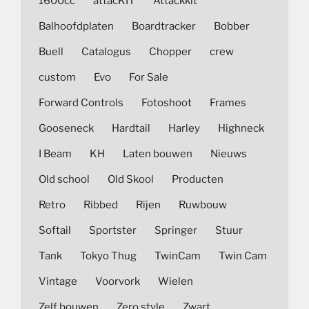
1600cc
attacKIT
Attackkit
Balhoofdplaten
Boardtracker
Bobber
Buell
Catalogus
Chopper
crew
custom
Evo
For Sale
Forward Controls
Fotoshoot
Frames
Gooseneck
Hardtail
Harley
Highneck
I Beam
KH
Laten bouwen
Nieuws
Old school
Old Skool
Producten
Retro
Ribbed
Rijen
Ruwbouw
Softail
Sportster
Springer
Stuur
Tank
Tokyo Thug
TwinCam
Twin Cam
Vintage
Voorvork
Wielen
Zelf bouwen
Zero style
Zwart