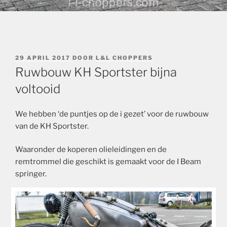
GEPLAATST
29 APRIL 2017
DOOR
L&L CHOPPERS
OP
Ruwbouw KH Sportster bijna
voltooid
We hebben ‘de puntjes op de i gezet’ voor de ruwbouw
van de KH Sportster.
Waaronder de koperen olieleidingen en de
remtrommel die geschikt is gemaakt voor de I Beam
springer.