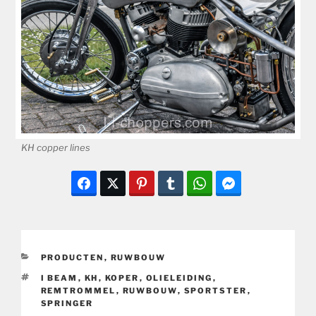
KH copper lines
CATEGORIEËN
PRODUCTEN
,
RUWBOUW
TAGS
I BEAM
,
KH
,
KOPER
,
OLIELEIDING
,
REMTROMMEL
,
RUWBOUW
,
SPORTSTER
,
SPRINGER