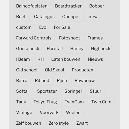
Balhoofdplaten
Boardtracker
Bobber
Buell
Catalogus
Chopper
crew
custom
Evo
For Sale
Forward Controls
Fotoshoot
Frames
Gooseneck
Hardtail
Harley
Highneck
I Beam
KH
Laten bouwen
Nieuws
Old school
Old Skool
Producten
Retro
Ribbed
Rijen
Ruwbouw
Softail
Sportster
Springer
Stuur
Tank
Tokyo Thug
TwinCam
Twin Cam
Vintage
Voorvork
Wielen
Zelf bouwen
Zero style
Zwart