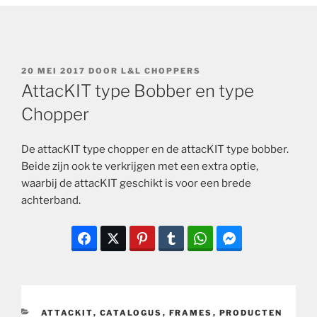
GEPLAATST
20 MEI 2017
DOOR
L&L CHOPPERS
OP
AttacKIT type Bobber en type
Chopper
De attacKIT type chopper en de attacKIT type bobber.
Beide zijn ook te verkrijgen met een extra optie,
waarbij de attacKIT geschikt is voor een brede
achterband.
CATEGORIEËN
ATTACKIT
,
CATALOGUS
,
FRAMES
,
PRODUCTEN