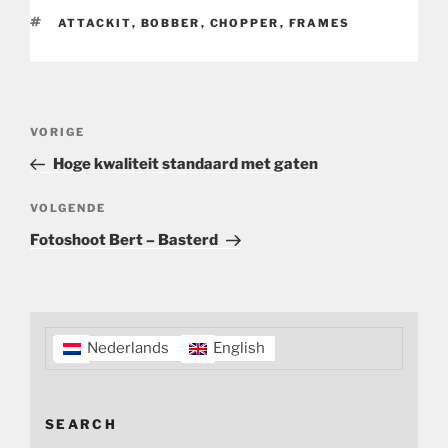
TAGS
ATTACKIT
,
BOBBER
,
CHOPPER
,
FRAMES
Bericht
Vorig
VORIGE
navigatie
bericht
Hoge kwaliteit standaard met gaten
Volgend
VOLGENDE
bericht
Fotoshoot Bert – Basterd
Nederlands
English
SEARCH