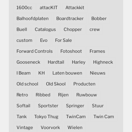
1600cc
attacKIT
Attackkit
Balhoofdplaten
Boardtracker
Bobber
Buell
Catalogus
Chopper
crew
custom
Evo
For Sale
Forward Controls
Fotoshoot
Frames
Gooseneck
Hardtail
Harley
Highneck
I Beam
KH
Laten bouwen
Nieuws
Old school
Old Skool
Producten
Retro
Ribbed
Rijen
Ruwbouw
Softail
Sportster
Springer
Stuur
Tank
Tokyo Thug
TwinCam
Twin Cam
Vintage
Voorvork
Wielen