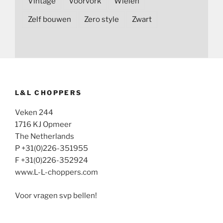
Vintage
Voorvork
Wielen
Zelf bouwen
Zero style
Zwart
L&L CHOPPERS
Veken 244
1716 KJ Opmeer
The Netherlands
P +31(0)226-351955
F +31(0)226-352924
www.L-L-choppers.com
Voor vragen svp bellen!