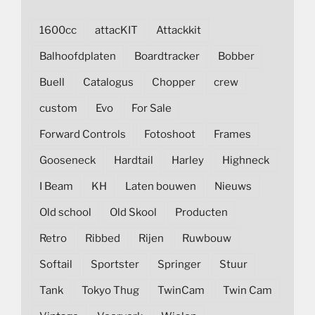
1600cc
attacKIT
Attackkit
Balhoofdplaten
Boardtracker
Bobber
Buell
Catalogus
Chopper
crew
custom
Evo
For Sale
Forward Controls
Fotoshoot
Frames
Gooseneck
Hardtail
Harley
Highneck
I Beam
KH
Laten bouwen
Nieuws
Old school
Old Skool
Producten
Retro
Ribbed
Rijen
Ruwbouw
Softail
Sportster
Springer
Stuur
Tank
Tokyo Thug
TwinCam
Twin Cam