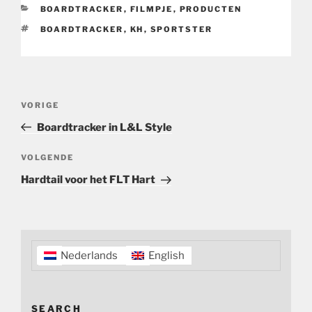
CATEGORIEËN
BOARDTRACKER
,
FILMPJE
,
PRODUCTEN
TAGS
BOARDTRACKER
,
KH
,
SPORTSTER
Bericht
Vorig
VORIGE
navigatie
bericht
Boardtracker in L&L Style
Volgend
VOLGENDE
bericht
Hardtail voor het FLT Hart
Nederlands
English
SEARCH