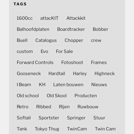
TAGS
1600cc
attacKIT
Attackkit
Balhoofdplaten
Boardtracker
Bobber
Buell
Catalogus
Chopper
crew
custom
Evo
For Sale
Forward Controls
Fotoshoot
Frames
Gooseneck
Hardtail
Harley
Highneck
I Beam
KH
Laten bouwen
Nieuws
Old school
Old Skool
Producten
Retro
Ribbed
Rijen
Ruwbouw
Softail
Sportster
Springer
Stuur
Tank
Tokyo Thug
TwinCam
Twin Cam