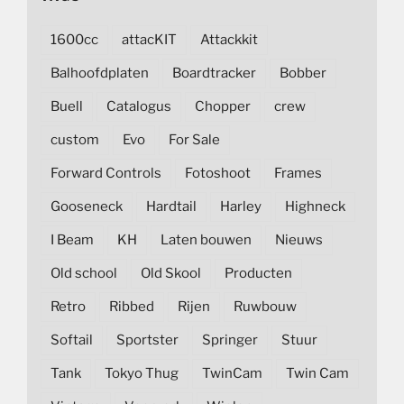
1600cc
attacKIT
Attackkit
Balhoofdplaten
Boardtracker
Bobber
Buell
Catalogus
Chopper
crew
custom
Evo
For Sale
Forward Controls
Fotoshoot
Frames
Gooseneck
Hardtail
Harley
Highneck
I Beam
KH
Laten bouwen
Nieuws
Old school
Old Skool
Producten
Retro
Ribbed
Rijen
Ruwbouw
Softail
Sportster
Springer
Stuur
Tank
Tokyo Thug
TwinCam
Twin Cam