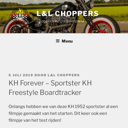
Ga
naar
L&L CHOPPERS
de
Choppers en chopperparts
inhoud
Menu
GEPLAATST
5 JULI 2019
DOOR
L&L CHOPPERS
OP
KH Forever – Sportster KH
Freestyle Boardtracker
Onlangs hebben we van deze KH 1952 sportster al een
filmpje gemaakt van het starten. Dit keer ook een
filmpje van het test rijden!