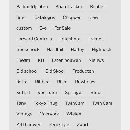
Balhoofdplaten
Boardtracker
Bobber
Buell
Catalogus
Chopper
crew
custom
Evo
For Sale
Forward Controls
Fotoshoot
Frames
Gooseneck
Hardtail
Harley
Highneck
I Beam
KH
Laten bouwen
Nieuws
Old school
Old Skool
Producten
Retro
Ribbed
Rijen
Ruwbouw
Softail
Sportster
Springer
Stuur
Tank
Tokyo Thug
TwinCam
Twin Cam
Vintage
Voorvork
Wielen
Zelf bouwen
Zero style
Zwart