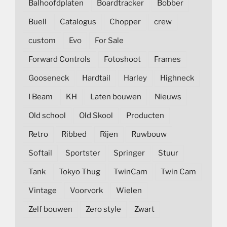
Balhoofdplaten
Boardtracker
Bobber
Buell
Catalogus
Chopper
crew
custom
Evo
For Sale
Forward Controls
Fotoshoot
Frames
Gooseneck
Hardtail
Harley
Highneck
I Beam
KH
Laten bouwen
Nieuws
Old school
Old Skool
Producten
Retro
Ribbed
Rijen
Ruwbouw
Softail
Sportster
Springer
Stuur
Tank
Tokyo Thug
TwinCam
Twin Cam
Vintage
Voorvork
Wielen
Zelf bouwen
Zero style
Zwart