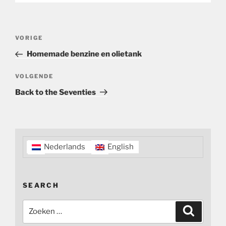
Bericht
Vorig
VORIGE
navigatie
bericht
Homemade benzine en olietank
Volgend
VOLGENDE
bericht
Back to the Seventies
Nederlands
English
SEARCH
Zoeken
Zoeken
naar: