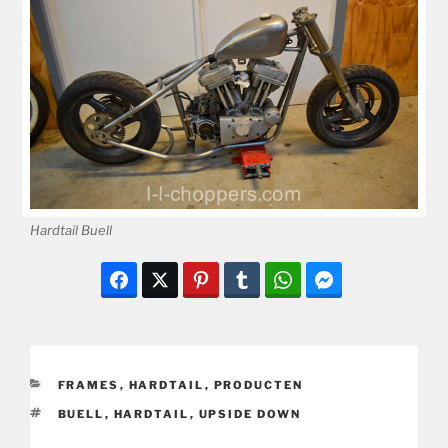
Hardtail Buell
CATEGORIEËN
FRAMES
,
HARDTAIL
,
PRODUCTEN
TAGS
BUELL
,
HARDTAIL
,
UPSIDE DOWN