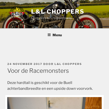
Ga
naar
L&L CHOPPERS
de
Choppers en chopperparts
inhoud
Menu
GEPLAATST
24 NOVEMBER 2017
DOOR
L&L CHOPPERS
OP
Voor de Racemonsters
Deze hardtail is geschikt voor de Buell
achterbandbreedte en een upside down voorvork.