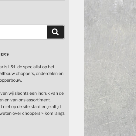
Zoeken
PERS
ar is L&L de specialist op het
elfbouw choppers, onderdelen en
opperbouw.
even wij slechts een indruk van de
n en van ons assortiment.
 niet op de site staat en je altijd
n weten over choppers > kom langs