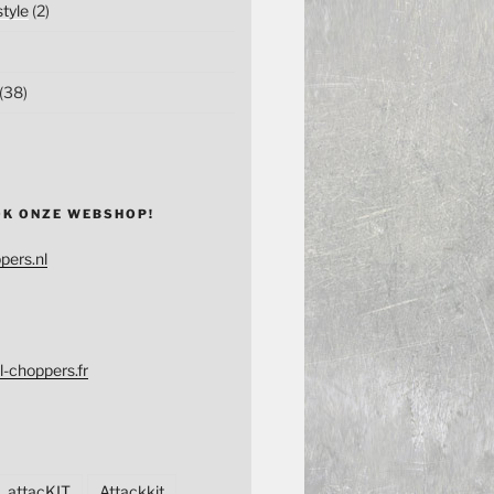
tyle
(2)
(38)
OK ONZE WEBSHOP!
pers.nl
l-choppers.fr
attacKIT
Attackkit