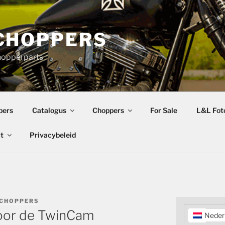
CHOPPERS
hopperparts
pers
Catalogus
Choppers
For Sale
L&L Foto
t
Privacybeleid
 CHOPPERS
 voor de TwinCam
Neder