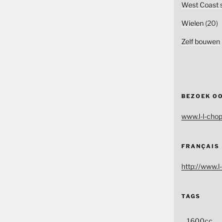
West Coast s
Wielen
(20)
Zelf bouwen
BEZOEK O
www.l-l-chop
FRANÇAIS
http://www.l-
TAGS
1600cc