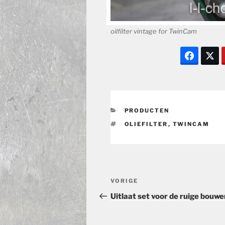
oilfilter vintage for TwinCam
CATEGORIEËN
PRODUCTEN
TAGS
OLIEFILTER
,
TWINCAM
Bericht
Vorig
VORIGE
navigatie
bericht
Uitlaat set voor de ruige bouwe