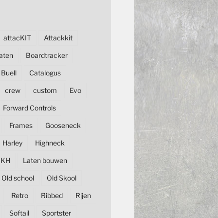
attacKIT
Attackkit
aten
Boardtracker
Buell
Catalogus
crew
custom
Evo
Forward Controls
Frames
Gooseneck
Harley
Highneck
KH
Laten bouwen
Old school
Old Skool
Retro
Ribbed
Rijen
Softail
Sportster