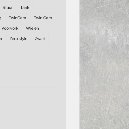
Stuur
Tank
g
TwinCam
Twin Cam
Voorvork
Wielen
n
Zero style
Zwart
E