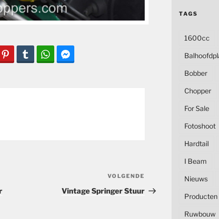
TAGS
1600cc
Balhoofdpl
Bobber
Chopper
For Sale
Fotoshoot
Hardtail
I Beam
VOLGENDE
Volgend
Nieuws
bericht
r
Vintage Springer Stuur
Producten
Ruwbouw