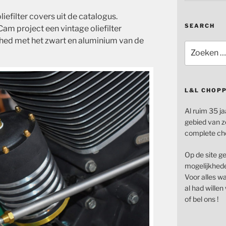
liefilter covers uit de catalogus.
SEARCH
m project een vintage oliefilter
hed met het zwart en aluminium van de
Zoeken
naar:
L&L CHOP
Al ruim 35 ja
gebied van z
complete ch
Op de site g
mogelijkhede
Voor alles wat
al had wille
of bel ons !