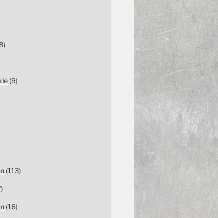
8)
rie
(9)
en
(113)
)
en
(16)