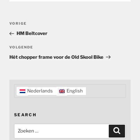
Bericht
Vorig
VORIGE
navigatie
bericht
HM Beltcover
Volgend
VOLGENDE
bericht
Hét chopper frame voor de Old Skool Bike
Nederlands
English
SEARCH
Zoeken
Zoeken
naar: