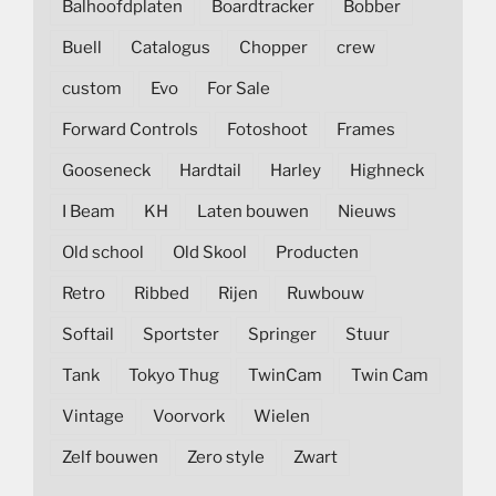
Balhoofdplaten
Boardtracker
Bobber
Buell
Catalogus
Chopper
crew
custom
Evo
For Sale
Forward Controls
Fotoshoot
Frames
Gooseneck
Hardtail
Harley
Highneck
I Beam
KH
Laten bouwen
Nieuws
Old school
Old Skool
Producten
Retro
Ribbed
Rijen
Ruwbouw
Softail
Sportster
Springer
Stuur
Tank
Tokyo Thug
TwinCam
Twin Cam
Vintage
Voorvork
Wielen
Zelf bouwen
Zero style
Zwart