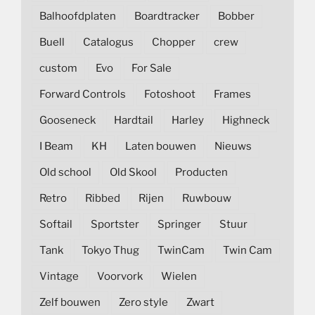
Balhoofdplaten
Boardtracker
Bobber
Buell
Catalogus
Chopper
crew
custom
Evo
For Sale
Forward Controls
Fotoshoot
Frames
Gooseneck
Hardtail
Harley
Highneck
I Beam
KH
Laten bouwen
Nieuws
Old school
Old Skool
Producten
Retro
Ribbed
Rijen
Ruwbouw
Softail
Sportster
Springer
Stuur
Tank
Tokyo Thug
TwinCam
Twin Cam
Vintage
Voorvork
Wielen
Zelf bouwen
Zero style
Zwart