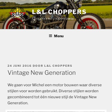
Ga
naar
L&L CHOPPERS
de
Choppers en chopperparts
inhoud
Menu
GEPLAATST
24 JUNI 2016
DOOR
L&L CHOPPERS
OP
Vintage New Generation
We gaan voor Michel een motor bouwen waar diverse
stijlen voor worden gebruikt. Diverse stijlen worden
gecombineerd tot één nieuwe stijl de Vintage New
Generation.