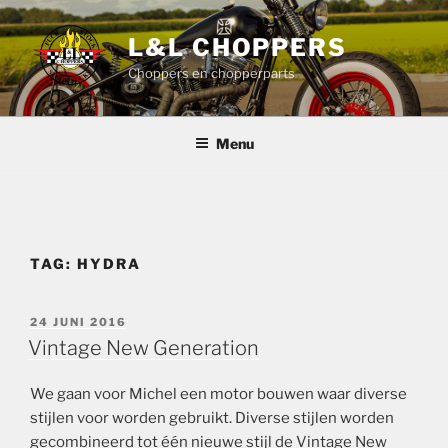
Ga
naar
L&L CHOPPERS
de
Choppers en chopperparts
inhoud
Menu
TAG:
HYDRA
GEPLAATST
24 JUNI 2016
OP
Vintage New Generation
We gaan voor Michel een motor bouwen waar diverse
stijlen voor worden gebruikt. Diverse stijlen worden
gecombineerd tot één nieuwe stijl de Vintage New