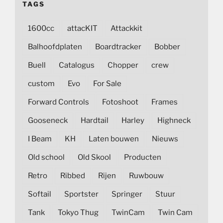
TAGS
1600cc
attacKIT
Attackkit
Balhoofdplaten
Boardtracker
Bobber
Buell
Catalogus
Chopper
crew
custom
Evo
For Sale
Forward Controls
Fotoshoot
Frames
Gooseneck
Hardtail
Harley
Highneck
I Beam
KH
Laten bouwen
Nieuws
Old school
Old Skool
Producten
Retro
Ribbed
Rijen
Ruwbouw
Softail
Sportster
Springer
Stuur
Tank
Tokyo Thug
TwinCam
Twin Cam