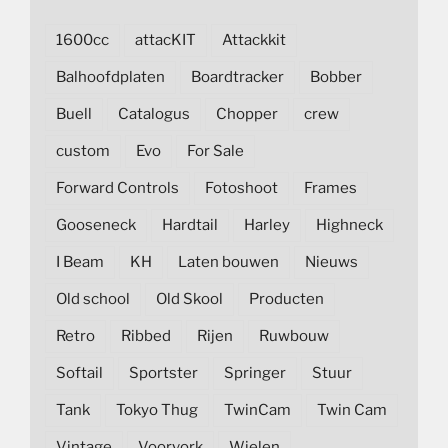
1600cc
attacKIT
Attackkit
Balhoofdplaten
Boardtracker
Bobber
Buell
Catalogus
Chopper
crew
custom
Evo
For Sale
Forward Controls
Fotoshoot
Frames
Gooseneck
Hardtail
Harley
Highneck
I Beam
KH
Laten bouwen
Nieuws
Old school
Old Skool
Producten
Retro
Ribbed
Rijen
Ruwbouw
Softail
Sportster
Springer
Stuur
Tank
Tokyo Thug
TwinCam
Twin Cam
Vintage
Voorvork
Wielen