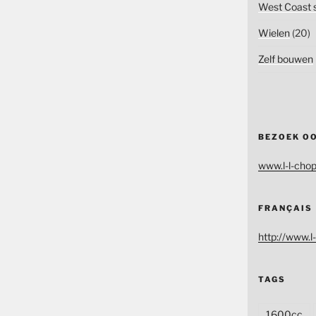
West Coast s
Wielen
(20)
Zelf bouwen
BEZOEK O
www.l-l-chop
FRANÇAIS
http://www.l-
TAGS
1600cc