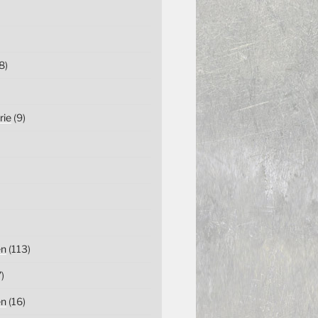
8)
rie
(9)
en
(113)
)
en
(16)