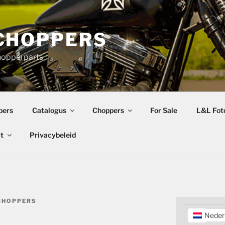
CHOPPERS
hopperparts
pers
Catalogus
Choppers
For Sale
L&L Foto
t
Privacybeleid
CHOPPERS
Neder