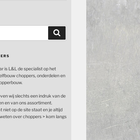
Zoeken
PERS
ar is L&L de specialist op het
elfbouw choppers, onderdelen en
opperbouw.
even wij slechts een indruk van de
n en van ons assortiment.
 niet op de site staat en je altijd
n weten over choppers > kom langs