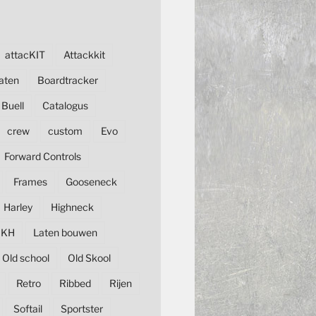
attacKIT
Attackkit
aten
Boardtracker
Buell
Catalogus
crew
custom
Evo
Forward Controls
Frames
Gooseneck
Harley
Highneck
KH
Laten bouwen
Old school
Old Skool
Retro
Ribbed
Rijen
Softail
Sportster