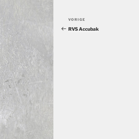
Bericht
Vorig
VORIGE
navigatie
bericht
RVS Accubak