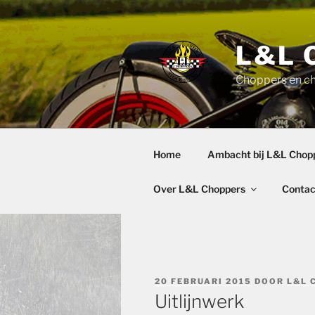
Ga
naar
de
L&L 
inhoud
Choppers en c
Home
Ambacht bij L&L Chop
Over L&L Choppers
Contac
GEPLAATST
20 FEBRUARI 2015
DOOR
L&L 
OP
Uitlijnwerk