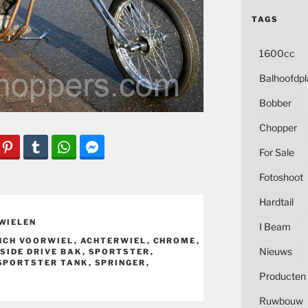
TAGS
1600cc
Balhoofdpl
Bobber
Chopper
For Sale
Fotoshoot
Hardtail
WIELEN
I Beam
INCH VOORWIEL
,
ACHTERWIEL
,
CHROME
,
Nieuws
 SIDE DRIVE BAK
,
SPORTSTER
,
SPORTSTER TANK
,
SPRINGER
,
Producten
Ruwbouw