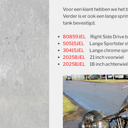
Voor een klant hebben we het bl
Verder is er ook een lange spr
tank bevestigd.
80859JEL
Right Side Drive 
50515JEL
Lange Sportster st
30415JEL
Lange chrome spr
20258JEL
21 inch voorwiel
2025BJEL
18 inch achterwiel