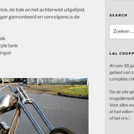
ok, de bak en het achterwiel uitgelijnd.
SEARCH
inger gemonteerd en vervolgens is de
Zoeken
naar:
bak
yle tank
inger
L&L CHOP
Al ruim 35 ja
gebied van z
complete ch
Op de site g
mogelijkhede
Voor alles wat
al had wille
of bel ons !