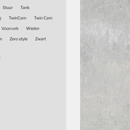
Stuur
Tank
g
TwinCam
Twin Cam
Voorvork
Wielen
n
Zero style
Zwart
E