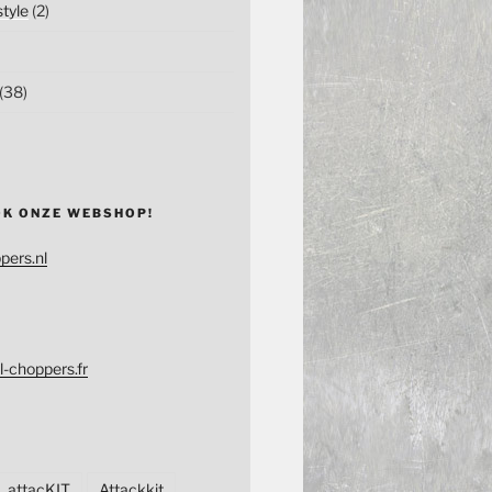
tyle
(2)
(38)
OK ONZE WEBSHOP!
pers.nl
l-choppers.fr
attacKIT
Attackkit