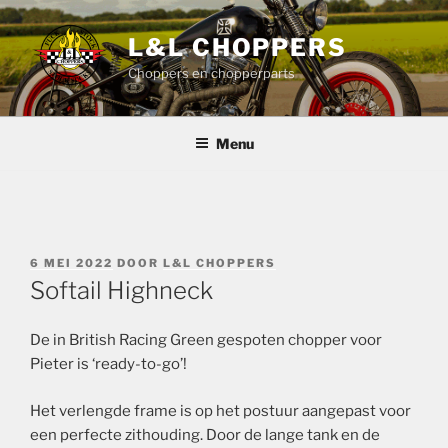
Ga
naar
L&L CHOPPERS
de
Choppers en chopperparts
inhoud
Menu
GEPLAATST
6 MEI 2022
DOOR
L&L CHOPPERS
OP
Softail Highneck
De in British Racing Green gespoten chopper voor
Pieter is ‘ready-to-go’!
Het verlengde frame is op het postuur aangepast voor
een perfecte zithouding. Door de lange tank en de