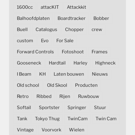
1600cc
attacKIT
Attackkit
Balhoofdplaten
Boardtracker
Bobber
Buell
Catalogus
Chopper
crew
custom
Evo
For Sale
Forward Controls
Fotoshoot
Frames
Gooseneck
Hardtail
Harley
Highneck
I Beam
KH
Laten bouwen
Nieuws
Old school
Old Skool
Producten
Retro
Ribbed
Rijen
Ruwbouw
Softail
Sportster
Springer
Stuur
Tank
Tokyo Thug
TwinCam
Twin Cam
Vintage
Voorvork
Wielen