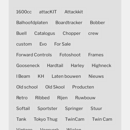
1600cc
attacKIT
Attackkit
Balhoofdplaten
Boardtracker
Bobber
Buell
Catalogus
Chopper
crew
custom
Evo
For Sale
Forward Controls
Fotoshoot
Frames
Gooseneck
Hardtail
Harley
Highneck
I Beam
KH
Laten bouwen
Nieuws
Old school
Old Skool
Producten
Retro
Ribbed
Rijen
Ruwbouw
Softail
Sportster
Springer
Stuur
Tank
Tokyo Thug
TwinCam
Twin Cam
Vintage
Voorvork
Wielen