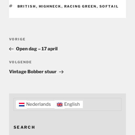
TAGS
BRITISH
,
HIGHNECK
,
RACING GREEN
,
SOFTAIL
Bericht
Vorig
VORIGE
navigatie
bericht
Open dag – 17 april
Volgend
VOLGENDE
bericht
Vintage Bobber stuur
Nederlands
English
SEARCH