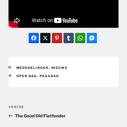
CATEGORIEËN
MEDEDELINGEN
,
NIEUWS
TAGS
OPEN DAG
,
PAASDAG
Bericht
Vorig
VORIGE
navigatie
bericht
The Good Old Flatfender