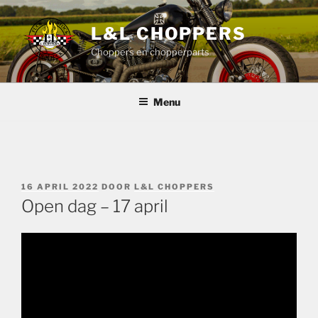
Ga
naar
L&L CHOPPERS
de
Choppers en chopperparts
inhoud
Menu
GEPLAATST
16 APRIL 2022
DOOR
L&L CHOPPERS
OP
Open dag – 17 april