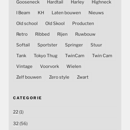
Gooseneck
Hardtail
Harley
Highneck
I Beam
KH
Laten bouwen
Nieuws
Old school
Old Skool
Producten
Retro
Ribbed
Rijen
Ruwbouw
Softail
Sportster
Springer
Stuur
Tank
Tokyo Thug
TwinCam
Twin Cam
Vintage
Voorvork
Wielen
Zelf bouwen
Zero style
Zwart
CATEGORIE
22
(1)
32
(56)