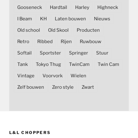
Gooseneck
Hardtail
Harley
Highneck
I Beam
KH
Laten bouwen
Nieuws
Old school
Old Skool
Producten
Retro
Ribbed
Rijen
Ruwbouw
Softail
Sportster
Springer
Stuur
Tank
Tokyo Thug
TwinCam
Twin Cam
Vintage
Voorvork
Wielen
Zelf bouwen
Zero style
Zwart
L&L CHOPPERS