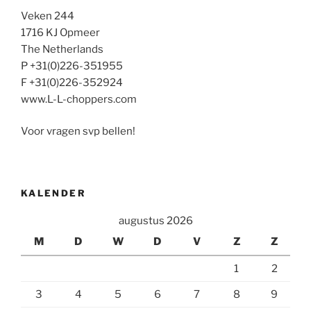
Veken 244
1716 KJ Opmeer
The Netherlands
P +31(0)226-351955
F +31(0)226-352924
www.L-L-choppers.com
Voor vragen svp bellen!
KALENDER
augustus 2026
M
D
W
D
V
Z
Z
1
2
3
4
5
6
7
8
9