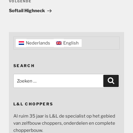
Volgend
VOLGENDE
bericht
Softail Highneck
Nederlands
English
SEARCH
Zoeken
Zoeken
naar:
L&L CHOPPERS
Al ruim 35 jaar is L&L de specialist op het gebied
van zelfbouw choppers, onderdelen en complete
chopperbouw.