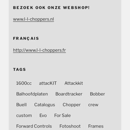
BEZOEK OOK ONZE WEBSHOP!
www.l-l-choppers.nl
FRANÇAIS
http://www.l-l-choppers.fr
TAGS
1600cc
attacKIT
Attackkit
Balhoofdplaten
Boardtracker
Bobber
Buell
Catalogus
Chopper
crew
custom
Evo
For Sale
Forward Controls
Fotoshoot
Frames