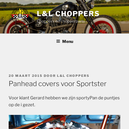
Ga
naar
L&L CHOPPERS
de
Choppers en chopperparts
inhoud
Menu
GEPLAATST
20 MAART 2015
DOOR
L&L CHOPPERS
OP
Panhead covers voor Sportster
Voor klant Gerard hebben we zijn sportyPan de puntjes
op de i gezet.