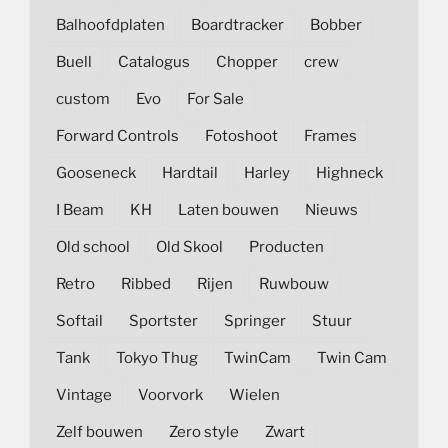
Balhoofdplaten
Boardtracker
Bobber
Buell
Catalogus
Chopper
crew
custom
Evo
For Sale
Forward Controls
Fotoshoot
Frames
Gooseneck
Hardtail
Harley
Highneck
I Beam
KH
Laten bouwen
Nieuws
Old school
Old Skool
Producten
Retro
Ribbed
Rijen
Ruwbouw
Softail
Sportster
Springer
Stuur
Tank
Tokyo Thug
TwinCam
Twin Cam
Vintage
Voorvork
Wielen
Zelf bouwen
Zero style
Zwart