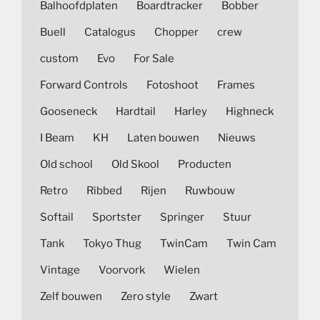
Balhoofdplaten
Boardtracker
Bobber
Buell
Catalogus
Chopper
crew
custom
Evo
For Sale
Forward Controls
Fotoshoot
Frames
Gooseneck
Hardtail
Harley
Highneck
I Beam
KH
Laten bouwen
Nieuws
Old school
Old Skool
Producten
Retro
Ribbed
Rijen
Ruwbouw
Softail
Sportster
Springer
Stuur
Tank
Tokyo Thug
TwinCam
Twin Cam
Vintage
Voorvork
Wielen
Zelf bouwen
Zero style
Zwart