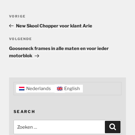
Bericht
Vorig
VORIGE
navigatie
bericht
New Skool Chopper voor klant Arie
Volgend
VOLGENDE
bericht
Gooseneck frames in alle maten en voor ieder
motorblok
Nederlands
English
SEARCH
Zoeken
Zoeken
naar: