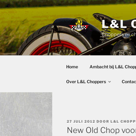
Ga
naar
de
L&L 
inhoud
Choppers en c
Home
Ambacht bij L&L Chop
Over L&L Choppers
Contac
GEPLAATST
27 JULI 2012
DOOR
L&L CHOP
OP
New Old Chop voo