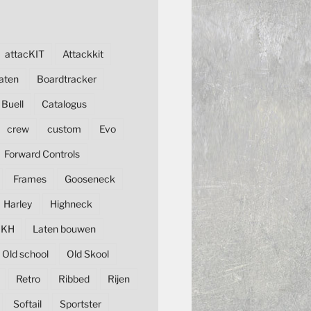
attacKIT
Attackkit
aten
Boardtracker
Buell
Catalogus
crew
custom
Evo
Forward Controls
Frames
Gooseneck
Harley
Highneck
KH
Laten bouwen
Old school
Old Skool
Retro
Ribbed
Rijen
Softail
Sportster