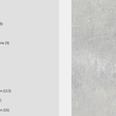
8)
rie
(9)
en
(113)
)
en
(16)