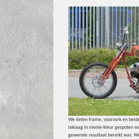
We lieten frame, voorvork en bei
laklaag in menie-kleur gespoten w
gewenste resultaat bereikt was. We 