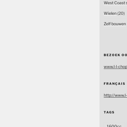
West Coast s
Wielen
(20)
Zelf bouwen
BEZOEK O
www.l-l-chop
FRANÇAIS
http://www.l-
TAGS
1600cc