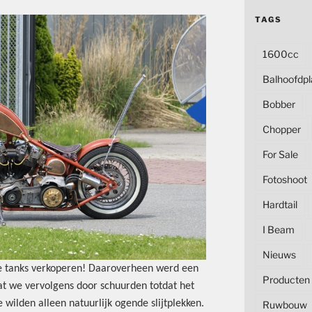
TAGS
1600cc
Balhoofdpl
Bobber
Chopper
For Sale
Fotoshoot
Hardtail
I Beam
Nieuws
de tanks verkoperen! Daaroverheen werd een
Producten
at we vervolgens door schuurden totdat het
wilden alleen natuurlijk ogende slijtplekken.
Ruwbouw