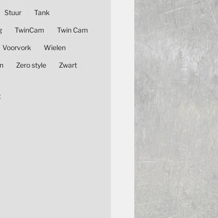
Stuur
Tank
g
TwinCam
Twin Cam
Voorvork
Wielen
n
Zero style
Zwart
E