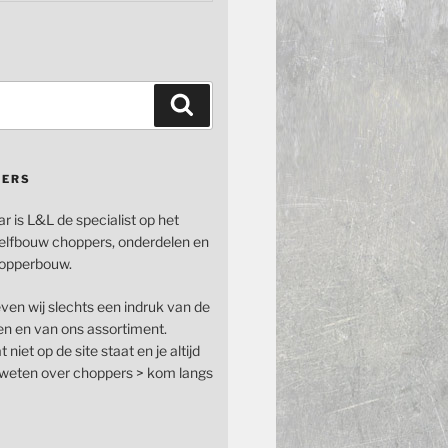
Zoeken
PERS
ar is L&L de specialist op het
elfbouw choppers, onderdelen en
opperbouw.
even wij slechts een indruk van de
n en van ons assortiment.
 niet op de site staat en je altijd
n weten over choppers > kom langs