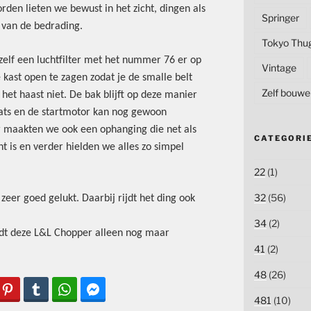
rden lieten we bewust in het zicht, dingen als
Springer
 van de bedrading.
Tokyo Thu
lf een luchtfilter met het nummer 76 er op
Vintage
 kast open te zagen zodat je de smalle belt
Zelf bouwe
het haast niet. De bak blijft op deze manier
aats en de startmotor kan nog gewoon
er maakten we ook een ophanging die net als
CATEGORI
t is en verder hielden we alles zo simpel
22
(1)
32
(56)
 zeer goed gelukt. Daarbij rijdt het ding ook
34
(2)
dt deze L&L Chopper alleen nog maar
41
(2)
48
(26)
481
(10)