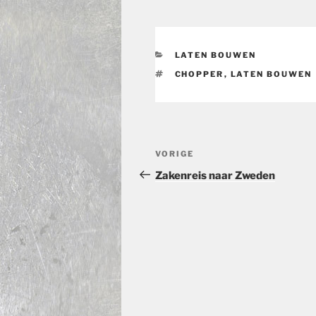
CATEGORIEËN
LATEN BOUWEN
TAGS
CHOPPER
,
LATEN BOUWEN
Bericht
Vorig
VORIGE
navigatie
bericht
Zakenreis naar Zweden