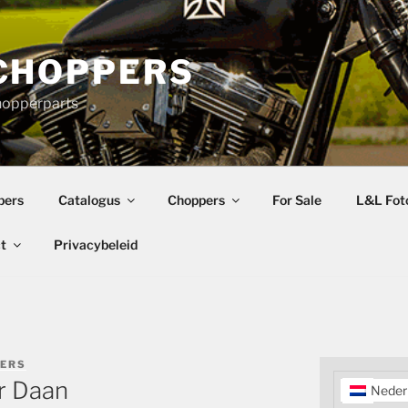
CHOPPERS
hopperparts
pers
Catalogus
Choppers
For Sale
L&L Foto
t
Privacybeleid
PERS
r Daan
Neder