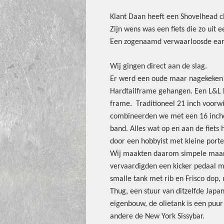
Klant Daan heeft een Shovelhead c
Zijn wens was een fiets die zo uit e
Een zogenaamd verwaarloosde earl
Wij gingen direct aan de slag.
Er werd een oude maar nagekeken 
Hardtailframe gehangen. Een L&L 
frame. Traditioneel 21 inch voorwi
combineerden we met een 16 inche
band. Alles wat op en aan de fiets 
door een hobbyist met kleine por
Wij maakten daarom simpele maar 
vervaardigden een kicker pedaal m
smalle tank met rib en Frisco dop
Thug, een stuur van ditzelfde Japan
eigenbouw, de olietank is een puu
andere de New York Sissybar.