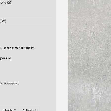
tyle
(2)
(38)
OK ONZE WEBSHOP!
pers.nl
l-choppers.fr
attacKIT
Attackkit