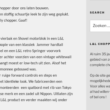
hopper door ons laten bouwen.
SEARCH
en stoffig schuurtje leek te zijn weg geplukt.
y chopper. Gaaf!
Zoeken
naar:
vierbak en Shovel motorblok in een L&L
L&L CHOP
kopie van een klassiek Jammer hardtail
el en een L&L retro Springer voorvork
Al ruim 35 ja
r achter voorzien van een vintage whitewall
gebied van z
hangt moest er low-tech uit zien. Alsof het
complete ch
temonnee gebouwd was.
Op de site g
ruige forward controls en steps en
mogelijkhede
et identieke look. We fabriceerden een
Voor alles wat
, monteerden een spatbord met rib van Tokyo
al had wille
se merk en een zadel uit Nippon. Uitlaten zijn
of bel ons !
r L&L product en verder maakten wij onder