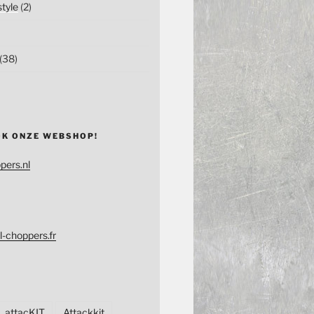
tyle
(2)
(38)
OK ONZE WEBSHOP!
pers.nl
l-choppers.fr
attacKIT
Attackkit