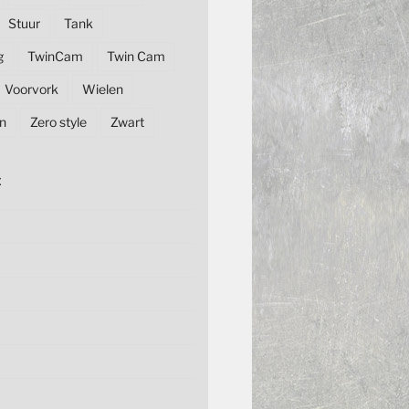
Stuur
Tank
g
TwinCam
Twin Cam
Voorvork
Wielen
n
Zero style
Zwart
E