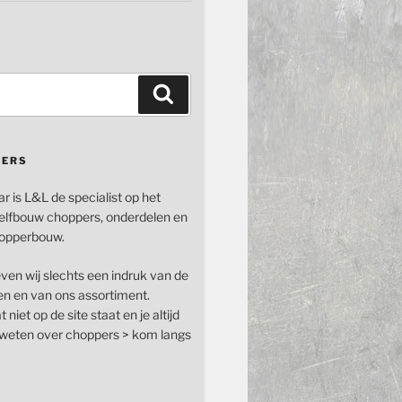
Zoeken
PERS
ar is L&L de specialist op het
elfbouw choppers, onderdelen en
opperbouw.
even wij slechts een indruk van de
n en van ons assortiment.
 niet op de site staat en je altijd
n weten over choppers > kom langs