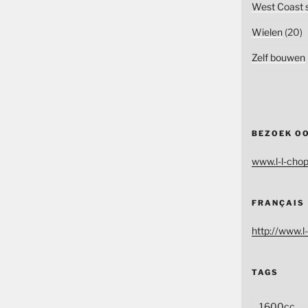
West Coast s
Wielen
(20)
Zelf bouwen
BEZOEK O
www.l-l-chop
FRANÇAIS
http://www.l-
TAGS
1600cc