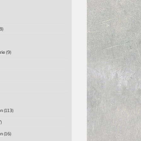
8)
rie
(9)
en
(113)
)
en
(16)