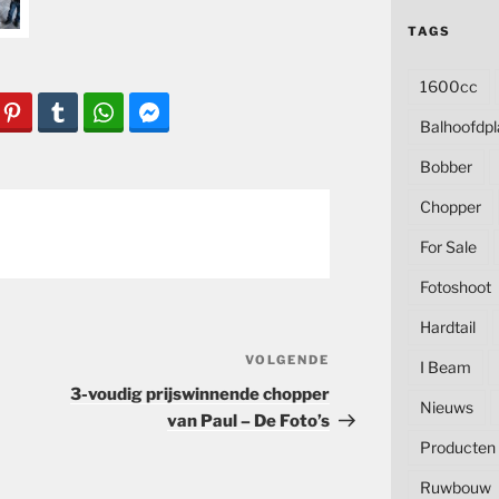
TAGS
1600cc
Balhoofdpl
Bobber
Chopper
For Sale
Fotoshoot
Hardtail
VOLGENDE
Volgend
I Beam
bericht
3-voudig prijswinnende chopper
Nieuws
van Paul – De Foto’s
Producten
Ruwbouw