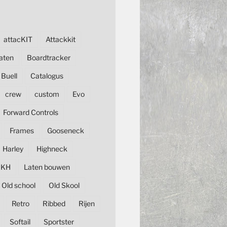
attacKIT
Attackkit
aten
Boardtracker
Buell
Catalogus
crew
custom
Evo
Forward Controls
Frames
Gooseneck
Harley
Highneck
KH
Laten bouwen
Old school
Old Skool
Retro
Ribbed
Rijen
Softail
Sportster