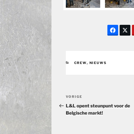
CATEGORIEËN
CREW
,
NIEUWS
Bericht
Vorig
VORIGE
navigatie
bericht
L&L opent steunpunt voor de
Belgische markt!