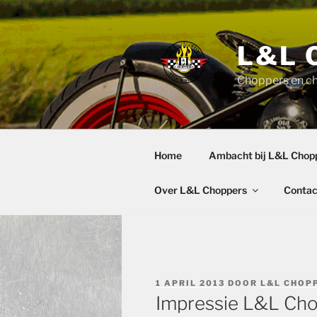
Ga
naar
de
L&L 
inhoud
Choppers en c
Home
Ambacht bij L&L Chop
Over L&L Choppers
Contac
GEPLAATST
1 APRIL 2013
DOOR
L&L CHOP
OP
Impressie L&L Ch