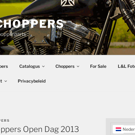
CHOPPERS
hopperparts
pers
Catalogus
Choppers
For Sale
L&L Foto
t
Privacybeleid
PERS
oppers Open Dag 2013
Neder