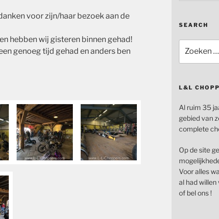
bedanken voor zijn/haar bezoek aan de
SEARCH
en hebben wij gisteren binnen gehad!
Zoeken
een genoeg tijd gehad en anders ben
naar:
L&L CHOP
Al ruim 35 ja
gebied van z
complete ch
Op de site g
mogelijkhede
Voor alles wat
al had wille
of bel ons !