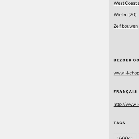
West Coast s
Wielen
(20)
Zelf bouwen
BEZOEK O
www.l-l-chop
FRANÇAIS
http://www.l-
TAGS
1600cc