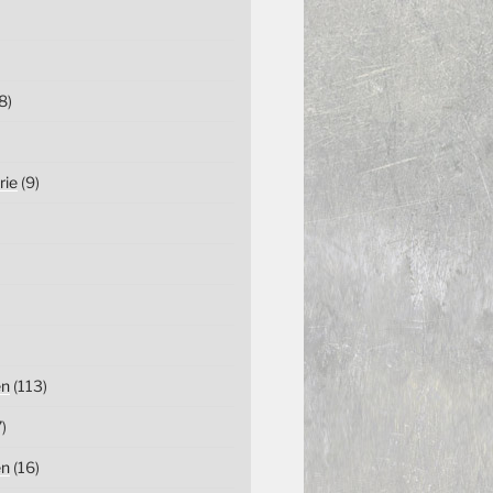
8)
rie
(9)
en
(113)
)
en
(16)