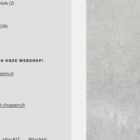
tyle
(2)
(38)
OK ONZE WEBSHOP!
pers.nl
l-choppers.fr
attacKIT
Attackkit