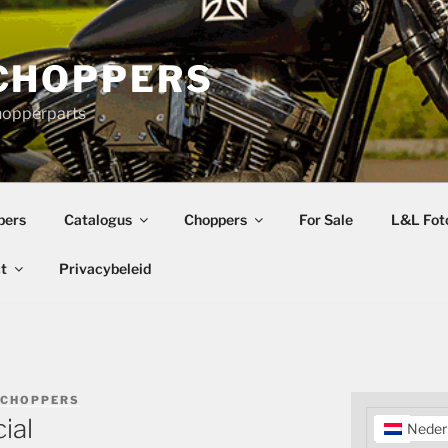
CHOPPERS
hopperparts
pers
Catalogus
Choppers
For Sale
L&L Foto
t
Privacybeleid
 CHOPPERS
ial
Neder