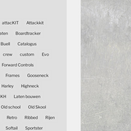
attacKIT
Attackkit
aten
Boardtracker
Buell
Catalogus
crew
custom
Evo
Forward Controls
Frames
Gooseneck
Harley
Highneck
KH
Laten bouwen
Old school
Old Skool
Retro
Ribbed
Rijen
Softail
Sportster