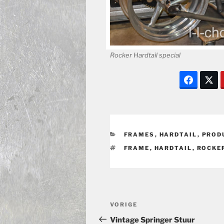
Rocker Hardtail special
CATEGORIEËN
FRAMES
,
HARDTAIL
,
PROD
TAGS
FRAME
,
HARDTAIL
,
ROCKE
Bericht
Vorig
VORIGE
navigatie
bericht
Vintage Springer Stuur