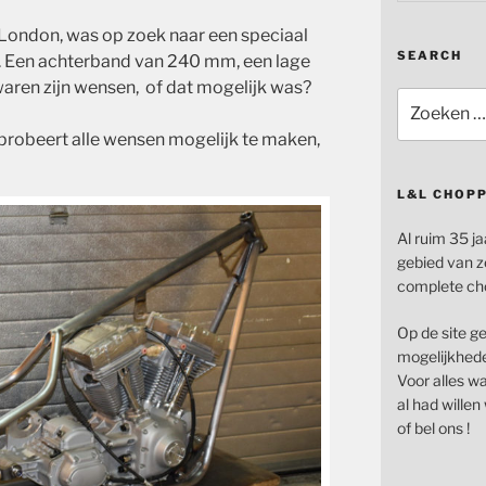
 London, was op zoek naar een speciaal
SEARCH
r. Een achterband van 240 mm, een lage
waren zijn wensen, of dat mogelijk was?
Zoeken
naar:
probeert alle wensen mogelijk te maken,
L&L CHOP
Al ruim 35 ja
gebied van z
complete ch
Op de site g
mogelijkhede
Voor alles wat
al had wille
of bel ons !