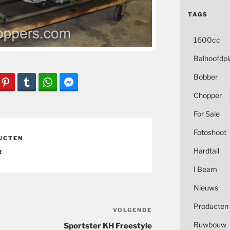
TAGS
1600cc
Balhoofdpl
Bobber
Chopper
For Sale
Fotoshoot
UCTEN
Hardtail
R
I Beam
Nieuws
Producten
VOLGENDE
Volgend
bericht
Ruwbouw
Sportster KH Freestyle