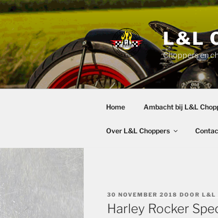
Ga
naar
de
L&L 
inhoud
Choppers en c
Home
Ambacht bij L&L Chop
Over L&L Choppers
Contac
GEPLAATST
30 NOVEMBER 2018
DOOR
L&L
OP
Harley Rocker Spec