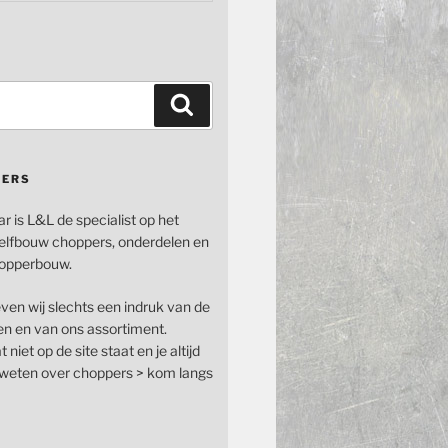
Zoeken
PERS
ar is L&L de specialist op het
elfbouw choppers, onderdelen en
opperbouw.
even wij slechts een indruk van de
n en van ons assortiment.
 niet op de site staat en je altijd
n weten over choppers > kom langs