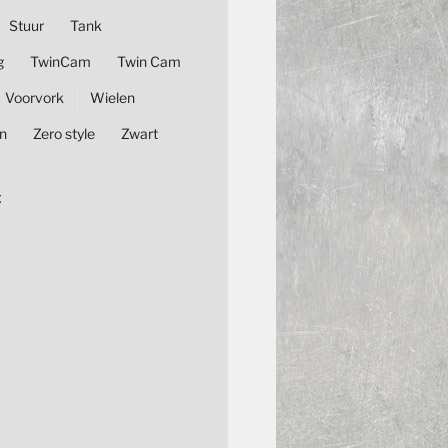
Stuur
Tank
g
TwinCam
Twin Cam
Voorvork
Wielen
n
Zero style
Zwart
E