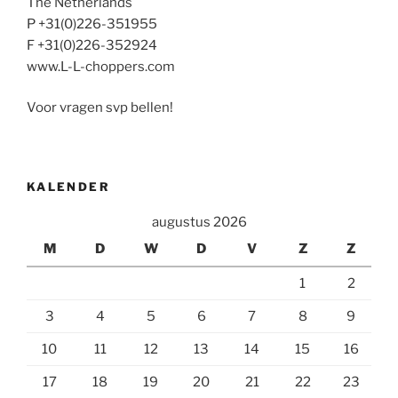
The Netherlands
P +31(0)226-351955
F +31(0)226-352924
www.L-L-choppers.com
Voor vragen svp bellen!
KALENDER
augustus 2026
M
D
W
D
V
Z
Z
1
2
3
4
5
6
7
8
9
10
11
12
13
14
15
16
17
18
19
20
21
22
23