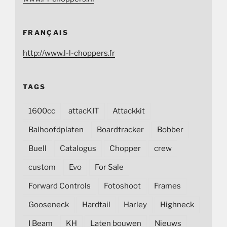
FRANÇAIS
http://www.l-l-choppers.fr
TAGS
1600cc
attacKIT
Attackkit
Balhoofdplaten
Boardtracker
Bobber
Buell
Catalogus
Chopper
crew
custom
Evo
For Sale
Forward Controls
Fotoshoot
Frames
Gooseneck
Hardtail
Harley
Highneck
I Beam
KH
Laten bouwen
Nieuws