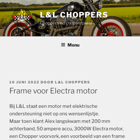
Ga
naar
L&L CHOPPERS
de
Choppers en chopperparts
inhoud
Menu
GEPLAATST
10 JUNI 2022
DOOR
L&L CHOPPERS
OP
Frame voor Electra motor
Bij L&L staat een motor met elektrische
ondersteuning niet op ons wensenlijstje.
Maar toen klant Alex langskwam met 200 mm
achterband, 50 ampere accu, 3000W Electra motor,
een Chopper voorvork, een voorbeeld van een frame