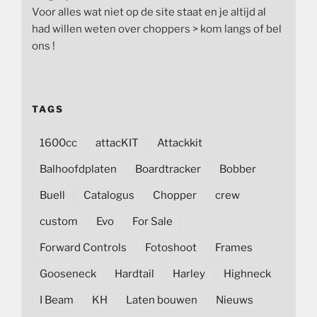
Voor alles wat niet op de site staat en je altijd al
had willen weten over choppers > kom langs of bel
ons !
TAGS
1600cc
attacKIT
Attackkit
Balhoofdplaten
Boardtracker
Bobber
Buell
Catalogus
Chopper
crew
custom
Evo
For Sale
Forward Controls
Fotoshoot
Frames
Gooseneck
Hardtail
Harley
Highneck
I Beam
KH
Laten bouwen
Nieuws