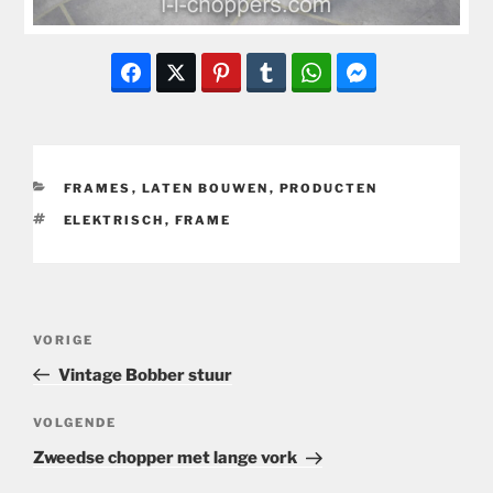
CATEGORIEËN
FRAMES
,
LATEN BOUWEN
,
PRODUCTEN
TAGS
ELEKTRISCH
,
FRAME
Bericht
Vorig
VORIGE
navigatie
bericht
Vintage Bobber stuur
Volgend
VOLGENDE
bericht
Zweedse chopper met lange vork