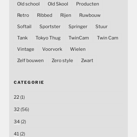
Old school
Old Skool
Producten
Retro
Ribbed
Rijen
Ruwbouw
Softail
Sportster
Springer
Stuur
Tank
Tokyo Thug
TwinCam
Twin Cam
Vintage
Voorvork
Wielen
Zelf bouwen
Zero style
Zwart
CATEGORIE
22
(1)
32
(56)
34
(2)
41
(2)