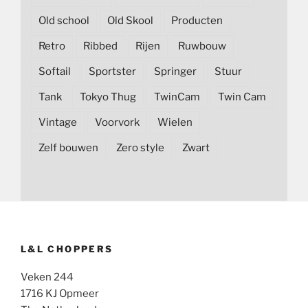
Old school
Old Skool
Producten
Retro
Ribbed
Rijen
Ruwbouw
Softail
Sportster
Springer
Stuur
Tank
Tokyo Thug
TwinCam
Twin Cam
Vintage
Voorvork
Wielen
Zelf bouwen
Zero style
Zwart
L&L CHOPPERS
Veken 244
1716 KJ Opmeer