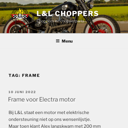
Ga
naar
L&L CHOPPERS
de
Choppers en chopperparts
inhoud
Menu
TAG:
FRAME
GEPLAATST
10 JUNI 2022
OP
Frame voor Electra motor
Bij L&L staat een motor met elektrische
ondersteuning niet op ons wensenlijstje.
Maar toen klant Alex langskwam met 200 mm