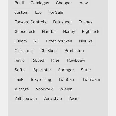
Buell
Catalogus
Chopper
crew
custom
Evo
For Sale
Forward Controls
Fotoshoot
Frames
Gooseneck
Hardtail
Harley
Highneck
I Beam
KH
Laten bouwen
Nieuws
Old school
Old Skool
Producten
Retro
Ribbed
Rijen
Ruwbouw
Softail
Sportster
Springer
Stuur
Tank
Tokyo Thug
TwinCam
Twin Cam
Vintage
Voorvork
Wielen
Zelf bouwen
Zero style
Zwart