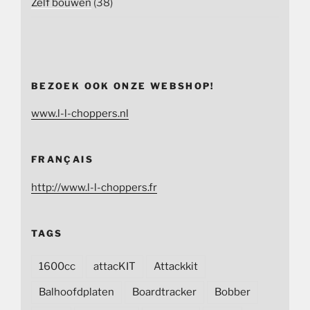
Zelf bouwen
(38)
BEZOEK OOK ONZE WEBSHOP!
www.l-l-choppers.nl
FRANÇAIS
http://www.l-l-choppers.fr
TAGS
1600cc
attacKIT
Attackkit
Balhoofdplaten
Boardtracker
Bobber