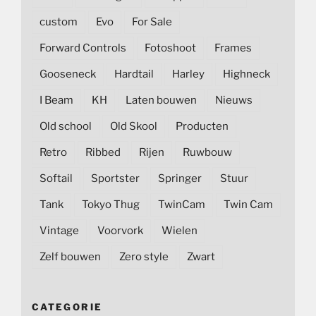
custom
Evo
For Sale
Forward Controls
Fotoshoot
Frames
Gooseneck
Hardtail
Harley
Highneck
I Beam
KH
Laten bouwen
Nieuws
Old school
Old Skool
Producten
Retro
Ribbed
Rijen
Ruwbouw
Softail
Sportster
Springer
Stuur
Tank
Tokyo Thug
TwinCam
Twin Cam
Vintage
Voorvork
Wielen
Zelf bouwen
Zero style
Zwart
CATEGORIE