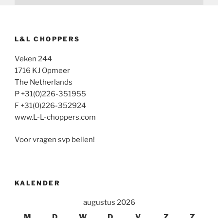
L&L CHOPPERS
Veken 244
1716 KJ Opmeer
The Netherlands
P +31(0)226-351955
F +31(0)226-352924
www.L-L-choppers.com
Voor vragen svp bellen!
KALENDER
augustus 2026
M
D
W
D
V
Z
Z