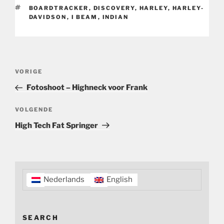
TAGS
BOARDTRACKER
,
DISCOVERY
,
HARLEY
,
HARLEY-
DAVIDSON
,
I BEAM
,
INDIAN
Bericht
Vorig
VORIGE
navigatie
bericht
Fotoshoot – Highneck voor Frank
Volgend
VOLGENDE
bericht
High Tech Fat Springer
Nederlands
English
SEARCH