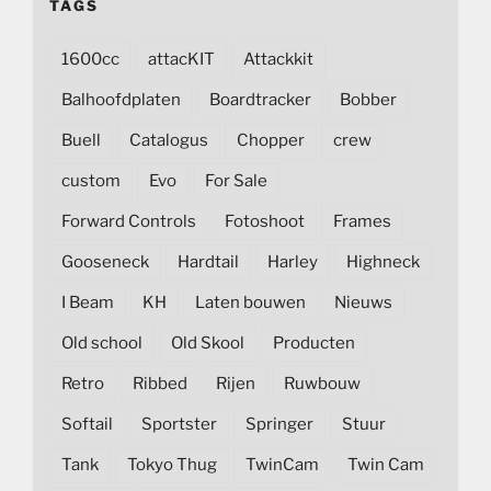
TAGS
1600cc
attacKIT
Attackkit
Balhoofdplaten
Boardtracker
Bobber
Buell
Catalogus
Chopper
crew
custom
Evo
For Sale
Forward Controls
Fotoshoot
Frames
Gooseneck
Hardtail
Harley
Highneck
I Beam
KH
Laten bouwen
Nieuws
Old school
Old Skool
Producten
Retro
Ribbed
Rijen
Ruwbouw
Softail
Sportster
Springer
Stuur
Tank
Tokyo Thug
TwinCam
Twin Cam