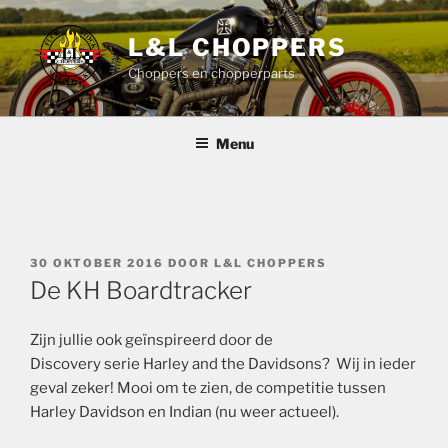
Ga
naar
L&L CHOPPERS
de
Choppers en chopperparts
inhoud
Menu
GEPLAATST
30 OKTOBER 2016
DOOR
L&L CHOPPERS
OP
De KH Boardtracker
Zijn jullie ook geïnspireerd door de
Discovery serie Harley and the Davidsons? Wij in ieder
geval zeker! Mooi om te zien, de competitie tussen
Harley Davidson en Indian (nu weer actueel).