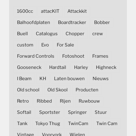
1600cc
attacKIT
Attackkit
Balhoofdplaten
Boardtracker
Bobber
Buell
Catalogus
Chopper
crew
custom
Evo
For Sale
Forward Controls
Fotoshoot
Frames
Gooseneck
Hardtail
Harley
Highneck
I Beam
KH
Laten bouwen
Nieuws
Old school
Old Skool
Producten
Retro
Ribbed
Rijen
Ruwbouw
Softail
Sportster
Springer
Stuur
Tank
Tokyo Thug
TwinCam
Twin Cam
Vintage
Voorvork
Wielen