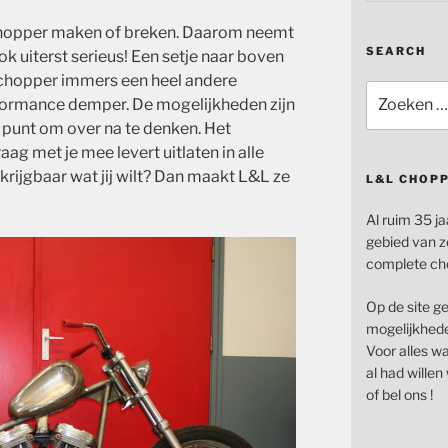
 chopper maken of breken. Daarom neemt
SEARCH
 uiterst serieus! Een setje naar boven
 chopper immers een heel andere
Zoeken
rformance demper. De mogelijkheden zijn
naar:
 punt om over na te denken. Het
g met je mee levert uitlaten in alle
rkrijgbaar wat jij wilt? Dan maakt L&L ze
L&L CHOP
Al ruim 35 ja
gebied van z
complete ch
Op de site g
mogelijkhede
Voor alles wat
al had wille
of bel ons !