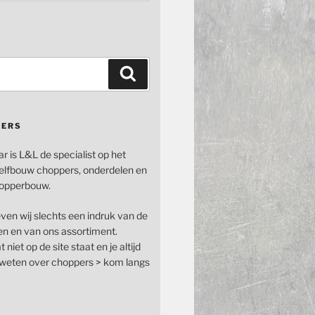
Zoeken
PERS
ar is L&L de specialist op het
elfbouw choppers, onderdelen en
opperbouw.
even wij slechts een indruk van de
n en van ons assortiment.
 niet op de site staat en je altijd
n weten over choppers > kom langs