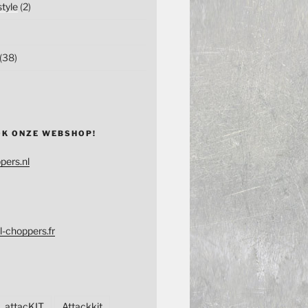
tyle
(2)
(38)
OK ONZE WEBSHOP!
pers.nl
l-choppers.fr
attacKIT
Attackkit