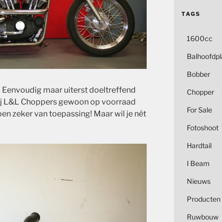
TAGS
1600cc
Balhoofdpl
Bobber
… Eenvoudig maar uiterst doeltreffend
Chopper
bij L&L Choppers gewoon op voorraad
For Sale
jpen zeker van toepassing! Maar wil je nét
Fotoshoot
Hardtail
I Beam
Nieuws
Producten
Ruwbouw