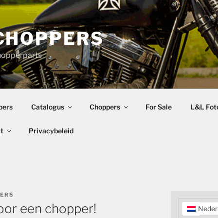
CHOPPERS
hopperparts
pers
Catalogus
Choppers
For Sale
L&L Foto
t
Privacybeleid
PERS
voor een chopper!
Neder