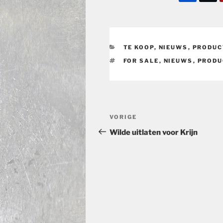
CATEGORIEËN
TE KOOP
,
NIEUWS
,
PRODUC
TAGS
FOR SALE
,
NIEUWS
,
PRODU
Bericht
Vorig
VORIGE
navigatie
bericht
Wilde uitlaten voor Krijn