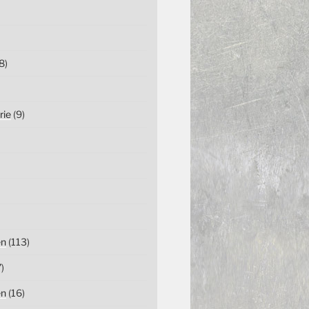
8)
rie
(9)
en
(113)
)
en
(16)