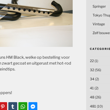
Springer
Tokyo Thu
Vintage
Zelf bouwe
CATEGORI
uns HM Black, welke op bestelling voor
22
(1)
ijn zwart gecoat en uitgerust met hot-rod
eindtips.
32
(56)
34
(2)
41
(2)
ppers!
48
(26)
481
(10)