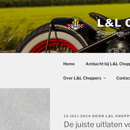
Ga
naar
de
L&L 
inhoud
Choppers en c
Home
Ambacht bij L&L Chop
Over L&L Choppers
Contac
GEPLAATST
12 JULI 2014
DOOR
L&L CHOP
OP
De juiste uitlaten 