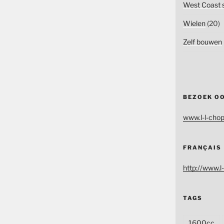
West Coast s
Wielen
(20)
Zelf bouwen
BEZOEK O
www.l-l-chop
FRANÇAIS
http://www.l-
TAGS
1600cc