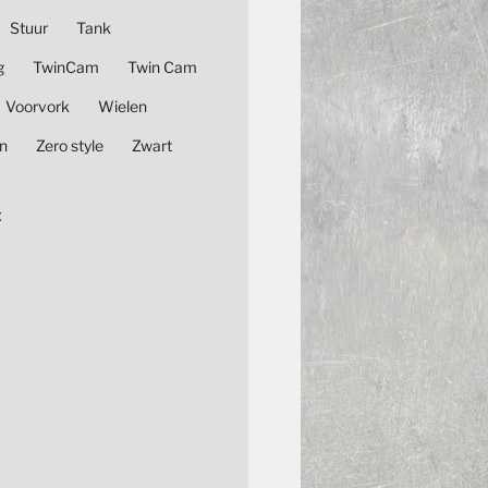
Stuur
Tank
g
TwinCam
Twin Cam
Voorvork
Wielen
n
Zero style
Zwart
E