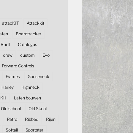
attacKIT
Attackkit
aten
Boardtracker
Buell
Catalogus
crew
custom
Evo
Forward Controls
Frames
Gooseneck
Harley
Highneck
KH
Laten bouwen
Old school
Old Skool
Retro
Ribbed
Rijen
Softail
Sportster