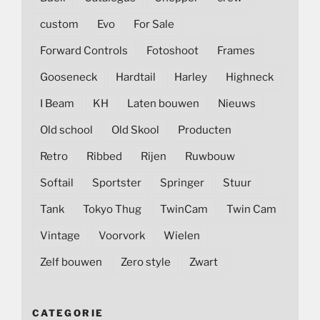
custom
Evo
For Sale
Forward Controls
Fotoshoot
Frames
Gooseneck
Hardtail
Harley
Highneck
I Beam
KH
Laten bouwen
Nieuws
Old school
Old Skool
Producten
Retro
Ribbed
Rijen
Ruwbouw
Softail
Sportster
Springer
Stuur
Tank
Tokyo Thug
TwinCam
Twin Cam
Vintage
Voorvork
Wielen
Zelf bouwen
Zero style
Zwart
CATEGORIE