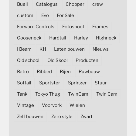
Buell
Catalogus
Chopper
crew
custom
Evo
For Sale
Forward Controls
Fotoshoot
Frames
Gooseneck
Hardtail
Harley
Highneck
I Beam
KH
Laten bouwen
Nieuws
Old school
Old Skool
Producten
Retro
Ribbed
Rijen
Ruwbouw
Softail
Sportster
Springer
Stuur
Tank
Tokyo Thug
TwinCam
Twin Cam
Vintage
Voorvork
Wielen
Zelf bouwen
Zero style
Zwart