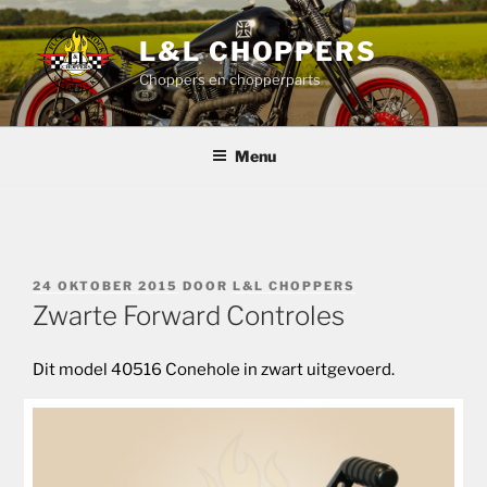
Ga
naar
L&L CHOPPERS
de
Choppers en chopperparts
inhoud
Menu
GEPLAATST
24 OKTOBER 2015
DOOR
L&L CHOPPERS
OP
Zwarte Forward Controles
Dit model 40516 Conehole in zwart uitgevoerd.