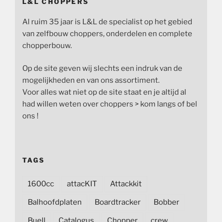
L&L CHOPPERS
Al ruim 35 jaar is L&L de specialist op het gebied
van zelfbouw choppers, onderdelen en complete
chopperbouw.
Op de site geven wij slechts een indruk van de
mogelijkheden en van ons assortiment.
Voor alles wat niet op de site staat en je altijd al
had willen weten over choppers > kom langs of bel
ons !
TAGS
1600cc
attacKIT
Attackkit
Balhoofdplaten
Boardtracker
Bobber
Buell
Catalogus
Chopper
crew