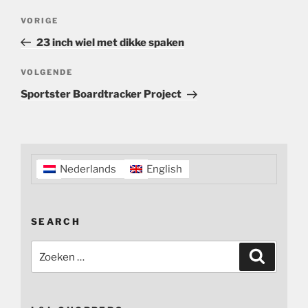
Bericht
Vorig
VORIGE
navigatie
bericht
23 inch wiel met dikke spaken
Volgend
VOLGENDE
bericht
Sportster Boardtracker Project
Nederlands
English
SEARCH
Zoeken
Zoeken
naar: