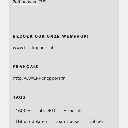
Zelf bouwen
(38)
BEZOEK OOK ONZE WEBSHOP!
www.l-l-choppers.nl
FRANÇAIS
http://www.l-l-choppers.fr
TAGS
1600cc
attacKIT
Attackkit
Balhoofdplaten
Boardtracker
Bobber