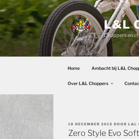
Ga
naar
de
L&L 
inhoud
Choppers en c
Home
Ambacht bij L&L Chop
Over L&L Choppers
Contac
GEPLAATST
18 DECEMBER 2015
DOOR
L&L
OP
Zero Style Evo Soft