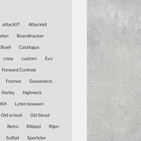
attacKIT
Attackkit
aten
Boardtracker
Buell
Catalogus
crew
custom
Evo
Forward Controls
Frames
Gooseneck
Harley
Highneck
KH
Laten bouwen
Old school
Old Skool
Retro
Ribbed
Rijen
Softail
Sportster