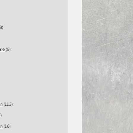
8)
rie
(9)
en
(113)
)
en
(16)