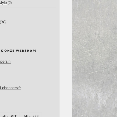
tyle
(2)
(38)
OK ONZE WEBSHOP!
pers.nl
l-choppers.fr
attacKIT
Attackkit