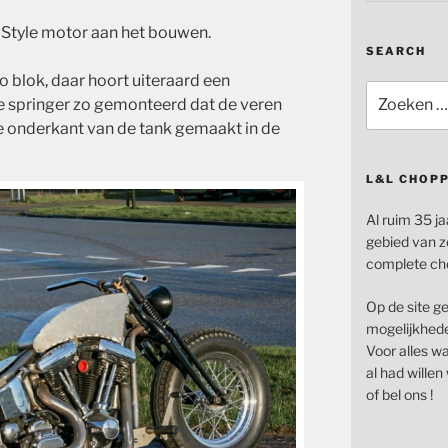
o Style motor aan het bouwen.
SEARCH
vo blok, daar hoort uiteraard een
Zoeken
 springer zo gemonteerd dat de veren
naar:
de onderkant van de tank gemaakt in de
L&L CHOP
Al ruim 35 ja
gebied van z
complete ch
Op de site g
mogelijkhede
Voor alles wat
al had wille
of bel ons !