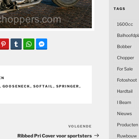
TAGS
1600cc
Balhoofdpl
Bobber
Chopper
For Sale
EN
Fotoshoot
,
GOOSENECK
,
SOFTAIL
,
SPRINGER
,
Hardtail
I Beam
Nieuws
Producten
VOLGENDE
Volgend
bericht
Ruwbouw
Ribbed Pri Cover voor sportsters