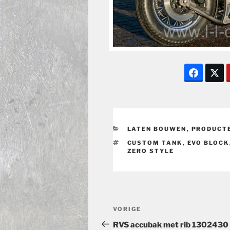
CATEGORIEËN
LATEN BOUWEN
,
PRODUCT
TAGS
CUSTOM TANK
,
EVO BLOCK
ZERO STYLE
Bericht
Vorig
VORIGE
navigatie
bericht
RVS accubak met rib 1302430