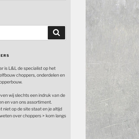
Zoeken
PERS
ar is L&L de specialist op het
elfbouw choppers, onderdelen en
opperbouw.
even wij slechts een indruk van de
n en van ons assortiment.
 niet op de site staat en je altijd
n weten over choppers > kom langs