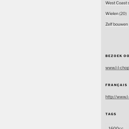
West Coast s
Wielen
(20)
Zelf bouwen
BEZOEK O
www.l-l-chop
FRANÇAIS
http://www.l-
TAGS
1600cc