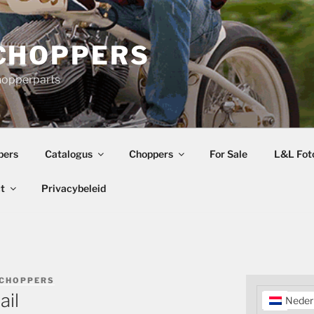
CHOPPERS
hopperparts
pers
Catalogus
Choppers
For Sale
L&L Foto
t
Privacybeleid
 CHOPPERS
ail
Neder