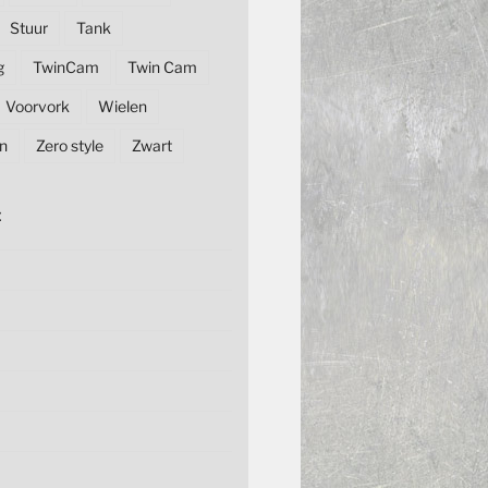
Stuur
Tank
g
TwinCam
Twin Cam
Voorvork
Wielen
n
Zero style
Zwart
E