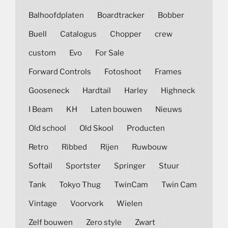
Balhoofdplaten
Boardtracker
Bobber
Buell
Catalogus
Chopper
crew
custom
Evo
For Sale
Forward Controls
Fotoshoot
Frames
Gooseneck
Hardtail
Harley
Highneck
I Beam
KH
Laten bouwen
Nieuws
Old school
Old Skool
Producten
Retro
Ribbed
Rijen
Ruwbouw
Softail
Sportster
Springer
Stuur
Tank
Tokyo Thug
TwinCam
Twin Cam
Vintage
Voorvork
Wielen
Zelf bouwen
Zero style
Zwart