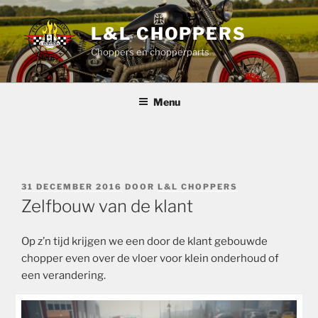
Ga
naar
L&L CHOPPERS
de
Choppers en chopperparts
inhoud
Menu
GEPLAATST
31 DECEMBER 2016
DOOR
L&L CHOPPERS
OP
Zelfbouw van de klant
Op z’n tijd krijgen we een door de klant gebouwde
chopper even over de vloer voor klein onderhoud of
een verandering.