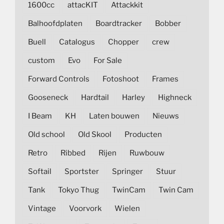
1600cc
attacKIT
Attackkit
Balhoofdplaten
Boardtracker
Bobber
Buell
Catalogus
Chopper
crew
custom
Evo
For Sale
Forward Controls
Fotoshoot
Frames
Gooseneck
Hardtail
Harley
Highneck
I Beam
KH
Laten bouwen
Nieuws
Old school
Old Skool
Producten
Retro
Ribbed
Rijen
Ruwbouw
Softail
Sportster
Springer
Stuur
Tank
Tokyo Thug
TwinCam
Twin Cam
Vintage
Voorvork
Wielen