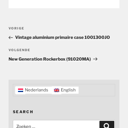
Bericht
Vorig
VORIGE
navigatie
bericht
Vintage aluminium primaire case 1001300JO
Volgend
VOLGENDE
bericht
New Generation Rockerbox (91020MA)
Nederlands
English
SEARCH
Zoeken
Zoeken