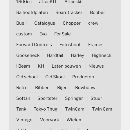
1600cc
attacKIT
Attackkit
Balhoofdplaten
Boardtracker
Bobber
Buell
Catalogus
Chopper
crew
custom
Evo
For Sale
Forward Controls
Fotoshoot
Frames
Gooseneck
Hardtail
Harley
Highneck
I Beam
KH
Laten bouwen
Nieuws
Old school
Old Skool
Producten
Retro
Ribbed
Rijen
Ruwbouw
Softail
Sportster
Springer
Stuur
Tank
Tokyo Thug
TwinCam
Twin Cam
Vintage
Voorvork
Wielen