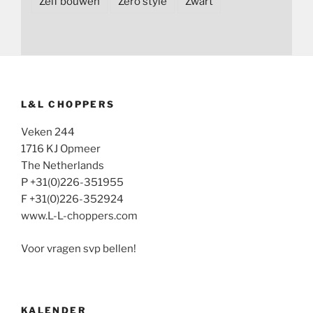
Zelf bouwen
Zero style
Zwart
L&L CHOPPERS
Veken 244
1716 KJ Opmeer
The Netherlands
P +31(0)226-351955
F +31(0)226-352924
www.L-L-choppers.com
Voor vragen svp bellen!
KALENDER