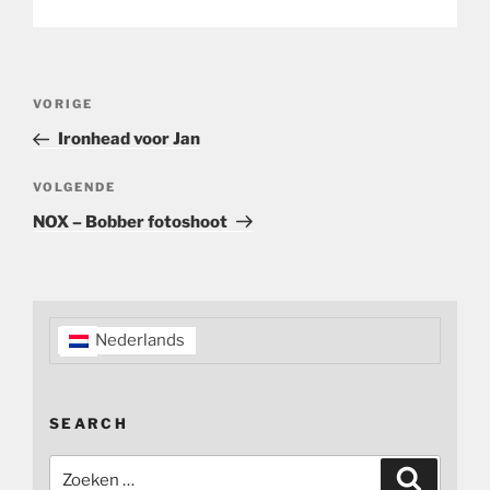
Bericht
Vorig
VORIGE
navigatie
bericht
Ironhead voor Jan
Volgend
VOLGENDE
bericht
NOX – Bobber fotoshoot
Nederlands
SEARCH
Zoeken
Zoeken