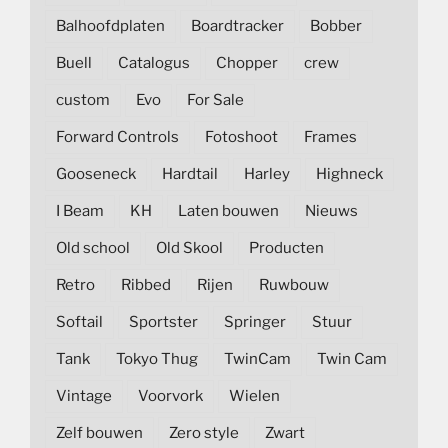
Balhoofdplaten
Boardtracker
Bobber
Buell
Catalogus
Chopper
crew
custom
Evo
For Sale
Forward Controls
Fotoshoot
Frames
Gooseneck
Hardtail
Harley
Highneck
I Beam
KH
Laten bouwen
Nieuws
Old school
Old Skool
Producten
Retro
Ribbed
Rijen
Ruwbouw
Softail
Sportster
Springer
Stuur
Tank
Tokyo Thug
TwinCam
Twin Cam
Vintage
Voorvork
Wielen
Zelf bouwen
Zero style
Zwart