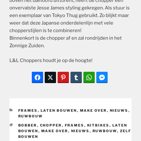
boven het balhoofd uittorent, heeft de chopper een
onvervalste Jesse James styling gekregen. Als stuur is
een exemplaar van Tokyo Thug gebruikt. Zo blijkt maar
weer dat deze Japanse onderdelenlijn met vele
chopperstijlen is te combineren!
Binnenkort is de chopper af en zal rondrijden in het
Zonnige Zuiden.
L&L Choppers houdt je op de hoogte!
CATEGORIEËN
FRAMES
,
LATEN BOUWEN
,
MAKE OVER
,
NIEUWS
,
RUWBOUW
TAGS
BOBBER
,
CHOPPER
,
FRAMES
,
KITBIKES
,
LATEN
BOUWEN
,
MAKE OVER
,
NIEUWS
,
RUWBOUW
,
ZELF
BOUWEN