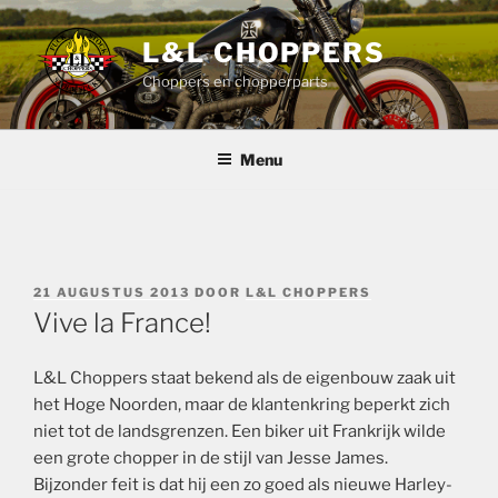
Ga
naar
L&L CHOPPERS
de
Choppers en chopperparts
inhoud
Menu
GEPLAATST
21 AUGUSTUS 2013
DOOR
L&L CHOPPERS
OP
Vive la France!
L&L Choppers staat bekend als de eigenbouw zaak uit
het Hoge Noorden, maar de klantenkring beperkt zich
niet tot de landsgrenzen. Een biker uit Frankrijk wilde
een grote chopper in de stijl van Jesse James.
Bijzonder feit is dat hij een zo goed als nieuwe Harley-